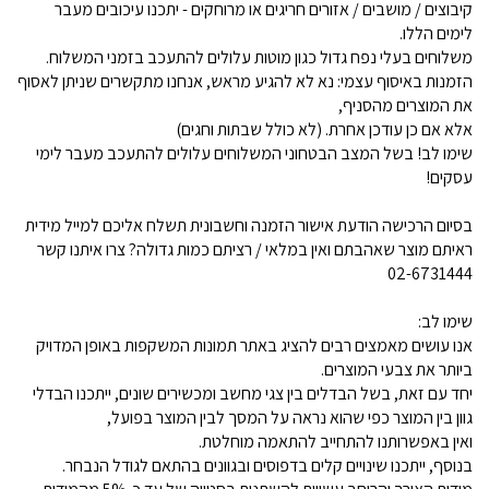
קיבוצים / מושבים / אזורים חריגים או מרוחקים - יתכנו עיכובים מעבר
לימים הללו.
משלוחים בעלי נפח גדול כגון מוטות עלולים להתעכב בזמני המשלוח.
הזמנות באיסוף עצמי: נא לא להגיע מראש, אנחנו מתקשרים שניתן לאסוף
את המוצרים מהסניף,
אלא אם כן עודכן אחרת. (לא כולל שבתות וחגים)
שימו לב! בשל המצב הבטחוני המשלוחים עלולים להתעכב מעבר לימי
עסקים!
בסיום הרכישה הודעת אישור הזמנה וחשבונית תשלח אליכם למייל מידית
ראיתם מוצר שאהבתם ואין במלאי / רציתם כמות גדולה? צרו איתנו קשר
02-6731444
שימו לב:
אנו עושים מאמצים רבים להציג באתר תמונות המשקפות באופן המדויק
ביותר את צבעי המוצרים.
יחד עם זאת, בשל הבדלים בין צגי מחשב ומכשירים שונים, ייתכנו הבדלי
גוון בין המוצר כפי שהוא נראה על המסך לבין המוצר בפועל,
ואין באפשרותנו להתחייב להתאמה מוחלטת.
בנוסף, ייתכנו שינויים קלים בדפוסים ובגוונים בהתאם לגודל הנבחר.