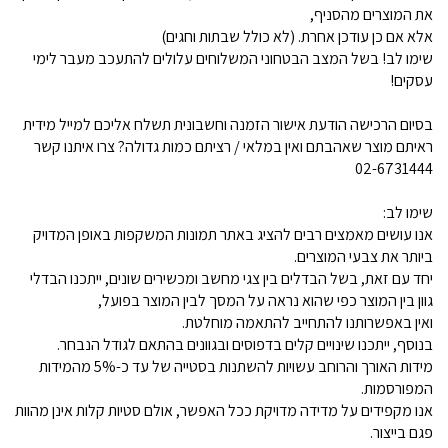
את המוצרים מהסניף,
אלא אם כן עודכן אחרת. (לא כולל שבתות וחגים)
שימו לב! בשל המצב הבטחוני המשלוחים עלולים להתעכב מעבר לימי
עסקים!
בסיום הרכישה הודעת אישור הזמנה וחשבונית תשלח אליכם למייל מידית
ראיתם מוצר שאהבתם ואין במלאי / רציתם כמות גדולה? צרו איתנו קשר
02-6731444
שימו לב:
אנו עושים מאמצים רבים להציג באתר תמונות המשקפות באופן המדויק
ביותר את צבעי המוצרים.
יחד עם זאת, בשל הבדלים בין צגי מחשב ומכשירים שונים, ייתכנו הבדלי
גוון בין המוצר כפי שהוא נראה על המסך לבין המוצר בפועל,
ואין באפשרותנו להתחייב להתאמה מוחלטת.
בנוסף, ייתכנו שינויים קלים בדפוסים ובגוונים בהתאם לגודל הנבחר.
מידות האורך והרוחב עשויות להשתנות בסטייה של עד כ-5% מהמידות
המפורסמות.
אנו מקפידים על מדידה מדויקת ככל האפשר, אולם סטיות קלות אינן מהוות
פגם בייצור.