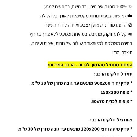
✨ 100% כותנה איכותית - בד נושם, רך ונעים למגע
☁️ גמישות טבעית ונוחות מקסימלית לאורך כל הלילה
🎨 הדפס מודרני שמוסיף צבע ואווירה לחדר השינה
🧼 קל לתחזוקה, מתייבש במהירות וכמעט ללא צורך בגיהוץ
בחירה מושלמת למי שאוהב שילוב של נוחות, איכות ועיצוב.
תוצרת: הודו
המחיר מתחיל מהנמוך לגבוה - הרכב המידות:
יחיד 3 חלקים הרכב:
* סדין יחיד 90x200
מתאים עד גובה מזרן של 30 ס"מ
* ציפה 150x200
* ציפית לכרית 50x70
מ.וחצי 3 חלקים הרכב:
* סדין מיטה וחצי 120x200
מתאים עד גובה מזרן של 30 ס"מ