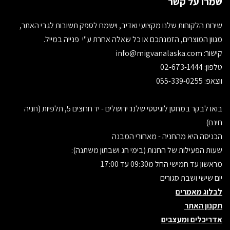
שמרו על קשר
שירות הלקוחות שלנו מקצועי ואדיב, וישמח לספק תשובות לגבי האתר,
מגוון המוצרים, הזמנתכם או כל שאלה אחרת ע"י פנייה במייל.
קישור:
info@migvanalaska.com
טלפון: 02-673-1444
ווצאפ: 055-339-0255
בואו לבקר במחסן לוגיסטי שלנו: ירושלים - יד חרוצים 5, תלפיות (חניה
חינם)
הכניסה היא מהחניה - מאחורי המבנה
שעות הפעילות של החנות (בימי חג ושבתון משתנה):
מראשון עד חמישי החל מ09:30 עד 17:00
יום שישי ושבת סגורים
לבלוג מאמרים
תקנון האתר
אדריכלים ומעצבים