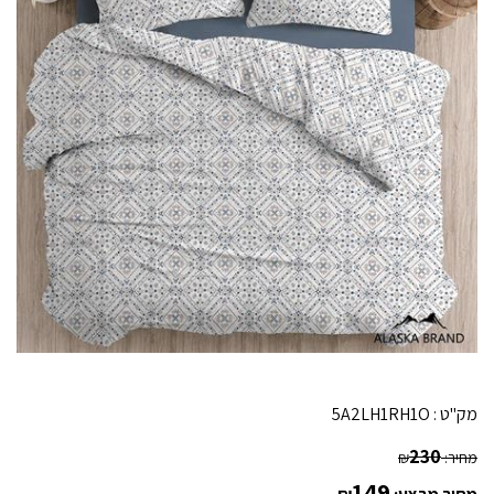
מק"ט :
5A2LH1RH1O
230
מחיר:
₪
149