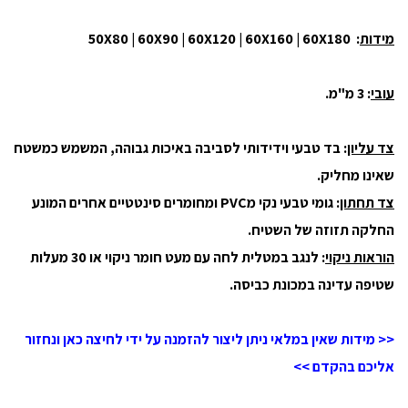
מידות
: 50X80 | 60X90 | 60X120 | 60X160 | 60X180
עובי
: 3 מ"מ.
צד עליון
: בד טבעי וידידותי לסביבה באיכות גבוהה, המשמש כמשטח
שאינו מחליק.
צד תחתון
: גומי טבעי נקי מPVC ומחומרים סינטטיים אחרים המונע
החלקה תזוזה של השטיח.
הוראות ניקוי
: לנגב במטלית לחה עם מעט חומר ניקוי או 30 מעלות
שטיפה עדינה במכונת כביסה.
<< מידות שאין במלאי ניתן ליצור להזמנה על ידי לחיצה כאן ונחזור
אליכם בהקדם >>