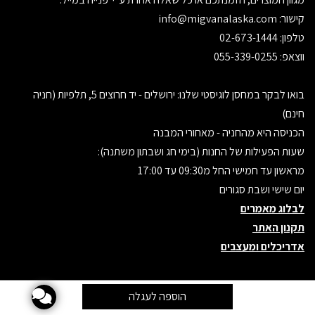
קישור:
info@migvanalaska.com
טלפון: 02-673-1444
ווצאפ: 055-339-0255
בואו לבקר במחסן לוגיסטי שלנו: ירושלים - יד חרוצים 5, תלפיות (חניה
חינם)
הכניסה היא מהחניה - מאחורי המבנה
שעות הפעילות של החנות (בימי חג ושבתון משתנה):
מראשון עד חמישי החל מ09:30 עד 17:00
יום שישי ושבת סגורים
לבלוג מאמרים
תקנון האתר
אדריכלים ומעצבים
אתר זה מופעל באמצעות
קידום פלוס
בניית אתרים