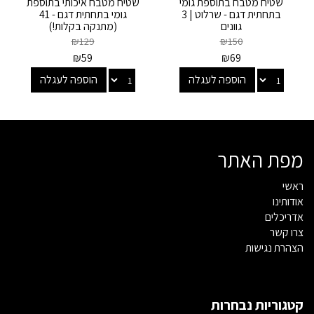
שטיח מטבח בתוספת גומי
שטיח מטבח איכותי בתוספת
בתחתית דגם - שרלוט | 3
גומי בתחתית דגם - 41
גוונים
(מתנקה בקלות!)
₪
129
₪
150
₪
59
₪
69
הוספה לעגלה
הוספה לעגלה
מפת האתר
ראשי
אודותינו
אדריכלים
צרו קשר
הצהרת נגישות
קטגוריות נבחרות