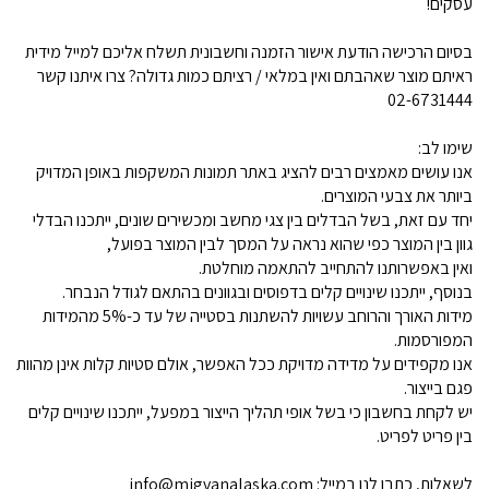
עסקים!
בסיום הרכישה הודעת אישור הזמנה וחשבונית תשלח אליכם למייל מידית
ראיתם מוצר שאהבתם ואין במלאי / רציתם כמות גדולה? צרו איתנו קשר
02-6731444
שימו לב:
אנו עושים מאמצים רבים להציג באתר תמונות המשקפות באופן המדויק
ביותר את צבעי המוצרים.
יחד עם זאת, בשל הבדלים בין צגי מחשב ומכשירים שונים, ייתכנו הבדלי
גוון בין המוצר כפי שהוא נראה על המסך לבין המוצר בפועל,
ואין באפשרותנו להתחייב להתאמה מוחלטת.
בנוסף, ייתכנו שינויים קלים בדפוסים ובגוונים בהתאם לגודל הנבחר.
מידות האורך והרוחב עשויות להשתנות בסטייה של עד כ-5% מהמידות
המפורסמות.
אנו מקפידים על מדידה מדויקת ככל האפשר, אולם סטיות קלות אינן מהוות
פגם בייצור.
יש לקחת בחשבון כי בשל אופי תהליך הייצור במפעל, ייתכנו שינויים קלים
בין פריט לפריט.
לשאלות, כתבו לנו במייל: info@migvanalaska.com