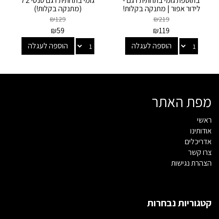
בתוספת גומי בתחתית דגם -
גומי בתחתית דגם טנסי 72
לידור אפור | מתנקה בקלות!
(מתנקה בקלות!)
אחרון!
₪
129
₪
219
₪
59
₪
119
הוספה לעגלה
הוספה לעגלה
מפת האתר
ראשי
אודותינו
אדריכלים
צרו קשר
הצהרת נגישות
קטגוריות נבחרות