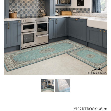
מק"ט :
Y192DTDOOX