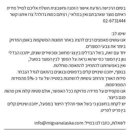
בסיום הרכישה הודעת אישור הזמנה וחשבונית תשלח אליכם למייל מידית
ראיתם מוצר שאהבתם ואין במלאי / רציתם כמות גדולה? צרו איתנו קשר
02-6731444
שימו לב:
אנו עושים מאמצים רבים להציג באתר תמונות המשקפות באופן המדויק
ביותר את צבעי המוצרים.
יחד עם זאת, בשל הבדלים בין צגי מחשב ומכשירים שונים, ייתכנו הבדלי
גוון בין המוצר כפי שהוא נראה על המסך לבין המוצר בפועל,
ואין באפשרותנו להתחייב להתאמה מוחלטת.
בנוסף, ייתכנו שינויים קלים בדפוסים ובגוונים בהתאם לגודל הנבחר.
מידות האורך והרוחב עשויות להשתנות בסטייה של עד כ-5% מהמידות
המפורסמות.
אנו מקפידים על מדידה מדויקת ככל האפשר, אולם סטיות קלות אינן מהוות
פגם בייצור.
יש לקחת בחשבון כי בשל אופי תהליך הייצור במפעל, ייתכנו שינויים קלים
בין פריט לפריט.
לשאלות, כתבו לנו במייל: info@migvanalaska.com