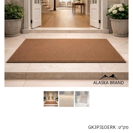
מק"ט :
GK3P31OERK