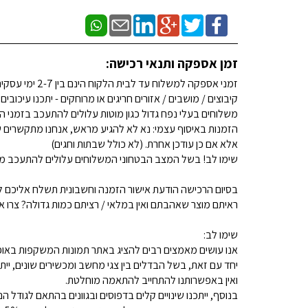
זמן אספקה ותנאי רכישה:
זמני אספקה למשלוח עד לבית הלקוח הינם בין 2-7 ימי עסקים. (לא כולל שבתות וחגים)
קיבוצים / מושבים / אזורים חריגים או מרוחקים - יתכנו עיכובים
משלוחים בעלי נפח גדול כגון מוטות עלולים להתעכב בזמני ה
הזמנות באיסוף עצמי: נא לא להגיע מראש, אנחנו מתקשרים ש
אלא אם כן עודכן אחרת. (לא כולל שבתות וחגים)
שימו לב! בשל המצב הבטחוני המשלוחים עלולים להתעכב מע
בסיום הרכישה הודעת אישור הזמנה וחשבונית תשלח אליכם למ
ראיתם מוצר שאהבתם ואין במלאי / רציתם כמות גדולה? צרו איתנו קשר 
שימו לב:
אנו עושים מאמצים רבים להציג באתר תמונות המשקפות באופן
יחד עם זאת, בשל הבדלים בין צגי מחשב ומכשירים שונים, ייתכ
ואין באפשרותנו להתחייב להתאמה מוחלטת.
בנוסף, ייתכנו שינויים קלים בדפוסים ובגוונים בהתאם לגודל הנ