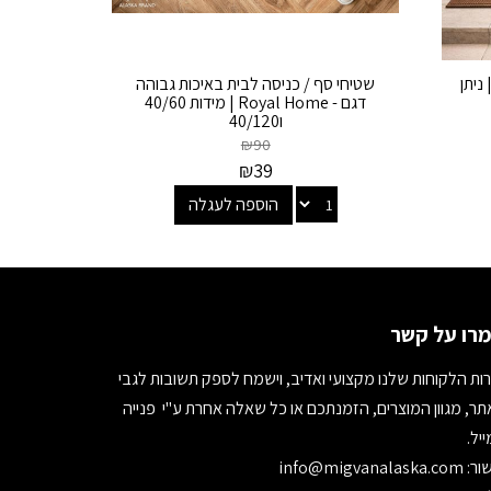
ניתן
שטיחי סף / כניסה לבית באיכות גבוהה
דגם - Royal Home | מידות 40/60
ו40/120
₪
90
₪
39
הוספה לעגלה
רו על קשר
ות הלקוחות שלנו מקצועי ואדיב, וישמח לספק תשובות לגבי
ר, מגוון המוצרים, הזמנתכם או כל שאלה אחרת ע"י פנייה
יל.
ור:
info@migvanalaska.com