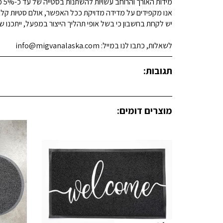
מידות האורך והרוחב עשויות להשתנות בסטייה של עד כ-5% מהמידות המפורסמות.
אנו מקפידים על מדידה מדויקת ככל האפשר, אולם סטיות קלות א
יש לקחת בחשבון כי בשל אופי תהליך הייצור במפעל, ייתכנו שינ
לשאלות, כתבו לנו במייל: info@migvanalaska.com
תגובות:
מוצרים דומים: