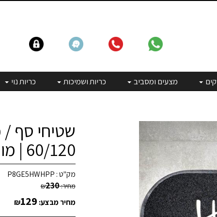
קים
מצעים ומסביב
כריות ושמיכות
כריות נוי
שטיחי סף / 
60/120 | מורגן HOME שחור
מק"ט :
P8GE5HWHPP
230
מחיר:
₪
129
מחיר מבצע:
₪