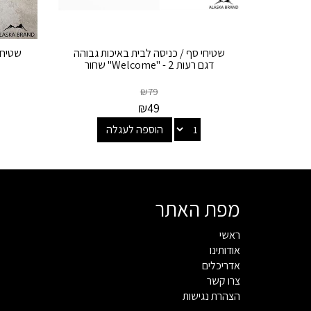
שטיחי סף / כניסה לבית באיכות גבוהה
שטיחי
דגם רעות 2 - "Welcome" שחור
₪
79
₪
49
הוספה לעגלה
מפת האתר
ראשי
אודותינו
אדריכלים
צרו קשר
הצהרת נגישות