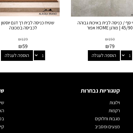
 סף / כניסה לבית באיכות גבוהה
שטיח כניסה לבית רך דגם יוסטון | 
45/90 | מורגן HOME אפור
לכביסה במכונה
₪
129
₪
150
₪
59
₪
79
הוספה לעגלה
הוספה לעגלה
קטגוריות נבחרות
שמ
וילונות
שיר
רקמות
האת
מגבות וחלוקים
במי
מצעים ומסביב
קיש