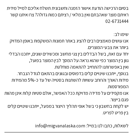
בסיום הרכישה הודעת אישור הזמנה וחשבונית תשלח אליכם למייל מידית
ראיתם מוצר שאהבתם ואין במלאי / רציתם כמות גדולה? צרו איתנו קשר
02-6731444
שימו לב:
אנו עושים מאמצים רבים להציג באתר תמונות המשקפות באופן המדויק
ביותר את צבעי המוצרים.
יחד עם זאת, בשל הבדלים בין צגי מחשב ומכשירים שונים, ייתכנו הבדלי
גוון בין המוצר כפי שהוא נראה על המסך לבין המוצר בפועל,
ואין באפשרותנו להתחייב להתאמה מוחלטת.
בנוסף, ייתכנו שינויים קלים בדפוסים ובגוונים בהתאם לגודל הנבחר.
מידות האורך והרוחב עשויות להשתנות בסטייה של עד כ-5% מהמידות
המפורסמות.
אנו מקפידים על מדידה מדויקת ככל האפשר, אולם סטיות קלות אינן מהוות
פגם בייצור.
יש לקחת בחשבון כי בשל אופי תהליך הייצור במפעל, ייתכנו שינויים קלים
בין פריט לפריט.
לשאלות, כתבו לנו במייל: info@migvanalaska.com