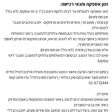
זמן אספקה ותנאי רכישה:
זמני אספקה למשלוח עד לבית הלקוח הינם בין 2-7 ימי עסקים. (לא כולל
שבתות וחגים)
קיבוצים / מושבים / אזורים חריגים או מרוחקים - יתכנו עיכובים מעבר
לימים הללו.
משלוחים בעלי נפח גדול כגון מוטות עלולים להתעכב בזמני המשלוח.
הזמנות באיסוף עצמי: נא לא להגיע מראש, אנחנו מתקשרים שניתן לאסוף
את המוצרים מהסניף,
אלא אם כן עודכן אחרת. (לא כולל שבתות וחגים)
שימו לב! בשל המצב הבטחוני המשלוחים עלולים להתעכב מעבר לימי
עסקים!
בסיום הרכישה הודעת אישור הזמנה וחשבונית תשלח אליכם למייל מידית
ראיתם מוצר שאהבתם ואין במלאי / רציתם כמות גדולה? צרו איתנו קשר
02-6731444
שימו לב:
אנו עושים מאמצים רבים להציג באתר תמונות המשקפות באופן המדויק
ביותר את צבעי המוצרים.
יחד עם זאת, בשל הבדלים בין צגי מחשב ומכשירים שונים, ייתכנו הבדלי