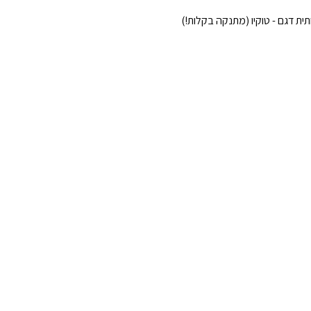
ת דגם - טוקיו (מתנקה בקלות!)