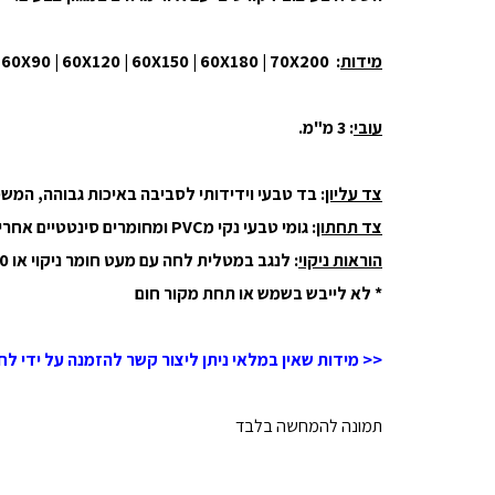
מידות
: 50X80 | 60X90 | 60X120 | 60X150 | 60X180 | 70X200
עובי
: 3 מ"מ.
צד עליון
: בד טבעי וידידותי לסביבה באיכות גבוהה, המ
צד תחתון
: גומי טבעי נקי מPVC ומחומרים סינטטיים אחרים המונע החלקה תזוזה של השטיח.
הוראות ניקוי
: לנגב במטלית לחה עם מעט חומר ניקוי או 30 מעלות שטיפה עדינה במכונת כביסה.
* לא לייבש בשמש או תחת מקור חום
<< מידות שאין במלאי ניתן ליצור קשר להזמנה על ידי לח
תמונה להמחשה בלבד