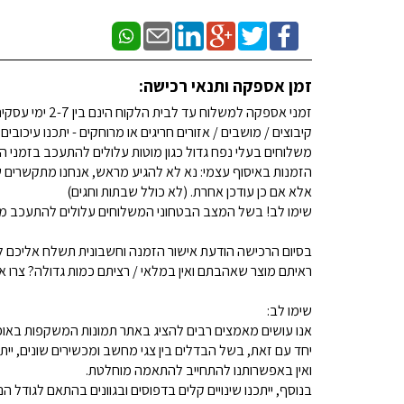
זמן אספקה ותנאי רכישה:
זמני אספקה למשלוח עד לבית הלקוח הינם בין 2-7 ימי עסקים. (לא כולל שבתות וחגים)
קיבוצים / מושבים / אזורים חריגים או מרוחקים - יתכנו עיכובים
משלוחים בעלי נפח גדול כגון מוטות עלולים להתעכב בזמני ה
הזמנות באיסוף עצמי: נא לא להגיע מראש, אנחנו מתקשרים ש
אלא אם כן עודכן אחרת. (לא כולל שבתות וחגים)
שימו לב! בשל המצב הבטחוני המשלוחים עלולים להתעכב מע
בסיום הרכישה הודעת אישור הזמנה וחשבונית תשלח אליכם למ
ראיתם מוצר שאהבתם ואין במלאי / רציתם כמות גדולה? צרו איתנו קשר 
שימו לב:
אנו עושים מאמצים רבים להציג באתר תמונות המשקפות באופן
יחד עם זאת, בשל הבדלים בין צגי מחשב ומכשירים שונים, ייתכ
ואין באפשרותנו להתחייב להתאמה מוחלטת.
בנוסף, ייתכנו שינויים קלים בדפוסים ובגוונים בהתאם לגודל הנ