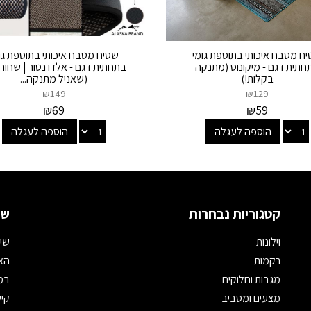
ח מטבח איכותי בתוספת גומי
שטיח מטבח איכותי בתוספת גו
חתית דגם - מיקונוס (מתנקה
בתחתית דגם - אלדו נטור | שחור
בקלות!)
(שאניל מתנקה...
₪
149
₪
129
₪
69
₪
59
הוספה לעגלה
הוספה לעגלה
קטגוריות נבחרות
שמ
וילונות
שיר
רקמות
האת
מגבות וחלוקים
במי
מצעים ומסביב
קיש