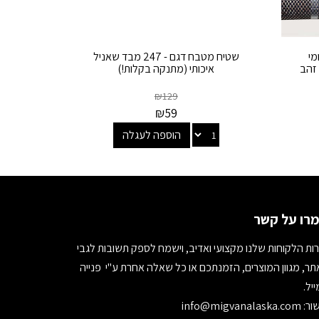
מי
שטיח מטבח דגם - 247 מבד שאניל
 זהב
איכותי (מתנקה בקלות!)
₪
129
₪
59
הוספה לעגלה
רו על קשר
ות הלקוחות שלנו מקצועי ואדיב, וישמח לספק תשובות לגבי
ר, מגוון המוצרים, הזמנתכם או כל שאלה אחרת ע"י פנייה
יל.
ור:
info@migvanalaska.com