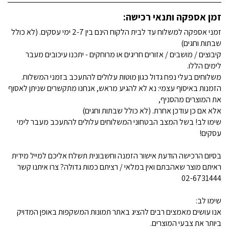
זמן אספקה ותנאי רכישה:
זמני אספקה למשלוח עד לבית הלקוח הינם בין 2-7 ימי עסקים. (לא כולל
שבתות וחגים)
קיבוצים / מושבים / אזורים חריגים או מרוחקים - יתכנו עיכובים מעבר
לימים הללו.
משלוחים בעלי נפח גדול כגון מוטות עלולים להתעכב בזמני המשלוח.
הזמנות באיסוף עצמי: נא לא להגיע מראש, אנחנו מתקשרים שניתן לאסוף
את המוצרים מהסניף,
אלא אם כן עודכן אחרת. (לא כולל שבתות וחגים)
שימו לב! בשל המצב הבטחוני המשלוחים עלולים להתעכב מעבר לימי
עסקים!
בסיום הרכישה הודעת אישור הזמנה וחשבונית תשלח אליכם למייל מידית
ראיתם מוצר שאהבתם ואין במלאי / רציתם כמות גדולה? צרו איתנו קשר
02-6731444
שימו לב:
אנו עושים מאמצים רבים להציג באתר תמונות המשקפות באופן המדויק
ביותר את צבעי המוצרים.