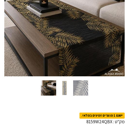
ישנם 1 מוצרים זמינים במלאי.
מק"ט :
8159W24QBX