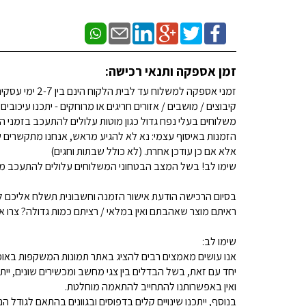
זמן אספקה ותנאי רכישה:
זמני אספקה למשלוח עד לבית הלקוח הינם בין 2-7 ימי עסקים. (לא כולל שבתות וחגים)
קיבוצים / מושבים / אזורים חריגים או מרוחקים - יתכנו עיכובים
משלוחים בעלי נפח גדול כגון מוטות עלולים להתעכב בזמני ה
הזמנות באיסוף עצמי: נא לא להגיע מראש, אנחנו מתקשרים ש
אלא אם כן עודכן אחרת. (לא כולל שבתות וחגים)
שימו לב! בשל המצב הבטחוני המשלוחים עלולים להתעכב מע
בסיום הרכישה הודעת אישור הזמנה וחשבונית תשלח אליכם למ
ראיתם מוצר שאהבתם ואין במלאי / רציתם כמות גדולה? צרו איתנו קשר 
שימו לב:
אנו עושים מאמצים רבים להציג באתר תמונות המשקפות באופן
יחד עם זאת, בשל הבדלים בין צגי מחשב ומכשירים שונים, ייתכ
ואין באפשרותנו להתחייב להתאמה מוחלטת.
בנוסף, ייתכנו שינויים קלים בדפוסים ובגוונים בהתאם לגודל הנ