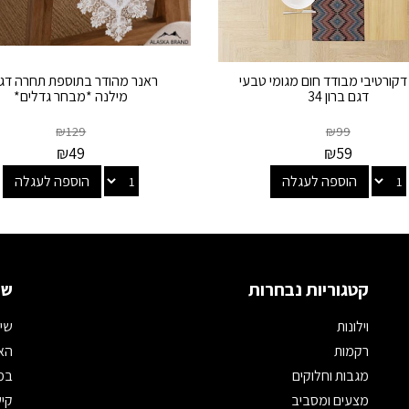
דקורטיבי מבודד חום מגומי טבעי
ראנר מהודר בתוספת תחרה דגם
דגם ברון 34
מילנה *מבחר גדלים*
₪
129
₪
99
₪
49
₪
59
הוספה לעגלה
הוספה לעגלה
קטגוריות נבחרות
שמ
וילונות
שיר
רקמות
האת
מגבות וחלוקים
במי
מצעים ומסביב
קיש