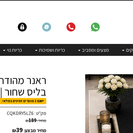
קים
מצעים ומסביב
כריות ושמיכות
כריות נוי
ראנר מהודר 
בליס שחור | כ40X90 ס"מ *חי
ישנם 2 מוצרים זמינים במלאי.
מק"ט :
CQKDRY5LZ6
189
מחיר:
₪
39
מחיר מבצע:
₪