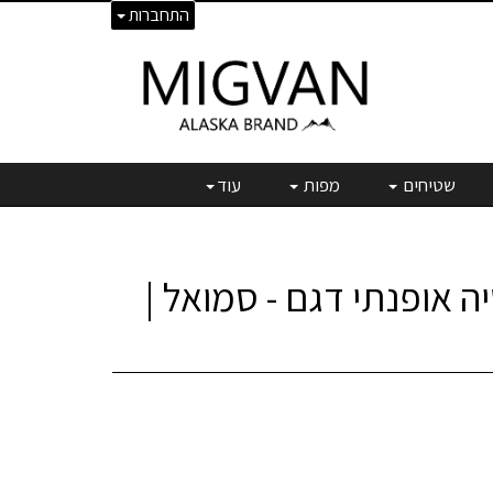
התחברות
שטיחים
מפות
עוד
 אופנתי דגם - סמואל |