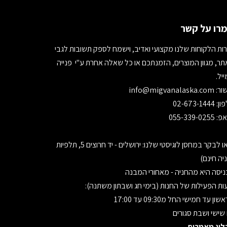
רו על קשר
ות הלקוחות שלנו מקצועי ואדיב, וישמח לספק תשובות לגבי
ר, מגוון המוצרים, הזמנתכם או כל שאלה אחרת ע"י פנייה
יל.
ור:
info@migvanalaska.com
02-673-1444
055-339-0255
בואו לבקר במחסן לוגיסטי שלנו: ירושלים - יד חרוצים 5, תלפיות
יה חינם)
יסה היא מהחניה - מאחורי המבנה
ת הפעילות של החנות (בימי חג ושבתון משתנה):
ון עד חמישי החל מ09:30 עד 17:00
 שישי ושבת סגורים
לוג מאמרים