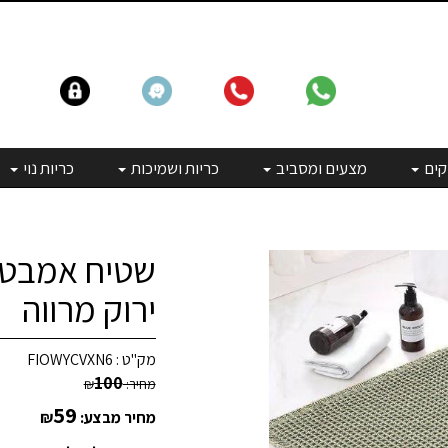
קים
מצעים ומסביב
כריות ושמיכות
כריות נוי
שטיח אמבטיה
ירוק מרווה
מק"ט :
FIOWYCVXN6
100
מחיר:
₪
59
מחיר מבצע:
₪