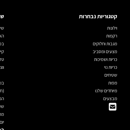
קטגוריות נבחרות
שמ
וילונות
שיר
רקמות
האת
מגבות וחלוקים
במי
מצעים ומסביב
קיש
כריות ושמיכות
טלפון: 
כריות נוי
ווצאפ: 
שטיחים
מפות
מיוחדים שלנו
(חנ
מבצעים
הכנ
שעו
מראש
יום
לב