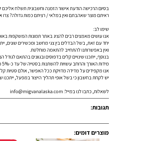
בסיום הרכישה הודעת אישור הזמנה וחשבונית תשלח אליכם למ
ראיתם מוצר שאהבתם ואין במלאי / רציתם כמות גדולה? צרו איתנו קשר 
שימו לב:
אנו עושים מאמצים רבים להציג באתר תמונות המשקפות באופן
יחד עם זאת, בשל הבדלים בין צגי מחשב ומכשירים שונים, ייתכ
ואין באפשרותנו להתחייב להתאמה מוחלטת.
בנוסף, ייתכנו שינויים קלים בדפוסים ובגוונים בהתאם לגודל הנ
מידות האורך והרוחב עשויות להשתנות בסטייה של עד כ-5% מהמידות המפורסמות.
אנו מקפידים על מדידה מדויקת ככל האפשר, אולם סטיות קלות א
יש לקחת בחשבון כי בשל אופי תהליך הייצור במפעל, ייתכנו שינ
לשאלות, כתבו לנו במייל: info@migvanalaska.com
תגובות:
מוצרים דומים: