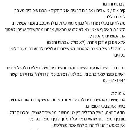
שבתות וחגים)
קיבוצים / מושבים / אזורים חריגים או מרוחקים - יתכנו עיכובים מעבר
לימים הללו.
משלוחים בעלי נפח גדול כגון מוטות עלולים להתעכב בזמני המשלוח.
הזמנות באיסוף עצמי: נא לא להגיע מראש, אנחנו מתקשרים שניתן לאסוף
את המוצרים מהסניף,
אלא אם כן עודכן אחרת. (לא כולל שבתות וחגים)
שימו לב! בשל המצב הבטחוני המשלוחים עלולים להתעכב מעבר לימי
עסקים!
בסיום הרכישה הודעת אישור הזמנה וחשבונית תשלח אליכם למייל מידית
ראיתם מוצר שאהבתם ואין במלאי / רציתם כמות גדולה? צרו איתנו קשר
02-6731444
שימו לב:
אנו עושים מאמצים רבים להציג באתר תמונות המשקפות באופן המדויק
ביותר את צבעי המוצרים.
יחד עם זאת, בשל הבדלים בין צגי מחשב ומכשירים שונים, ייתכנו הבדלי
גוון בין המוצר כפי שהוא נראה על המסך לבין המוצר בפועל,
ואין באפשרותנו להתחייב להתאמה מוחלטת.