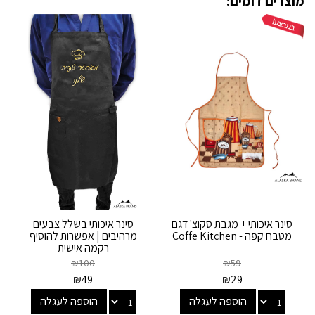
מוצרים דומים:
סינר איכותי + מגבת סקוצ' דגם
סינר איכותי בשלל צבעים
מטבח קפה - Coffe Kitchen
מרהיבים | אפשרות להוסיף
רקמה אישית
₪
100
₪
59
₪
49
₪
29
הוספה לעגלה
הוספה לעגלה