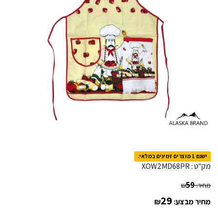
ישנם 1 מוצרים זמינים במלאי.
מק"ט :
XOW2MD68PR
59
מחיר:
₪
29
מחיר מבצע:
₪