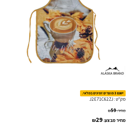
ישנם 3 מוצרים זמינים במלאי.
מק"ט :
J2E71C62ZJ
59
מחיר:
₪
29
מחיר מבצע:
₪