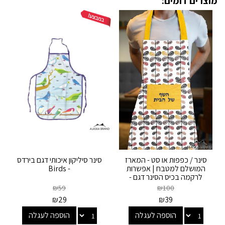
מוצרים דומים:
סינר / כפפות או סט - המארז
סינר סיליקון איכותי דגם בירדס
המושלם למטבח | אפשרות
- Birds
לרקמה בכיס הסינר דגם -
לימון
₪
59
₪
100
₪
29
₪
39
הוספה לעגלה
הוספה לעגלה