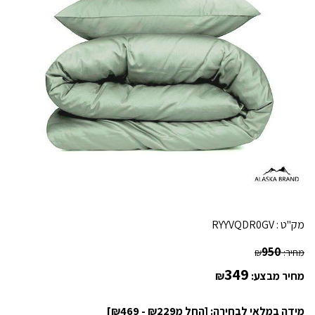
מק"ט :
RYYVQDR0GV
950
מחיר:
₪
349
מחיר מבצע:
₪
מידה במלאי לבחירה: [החל מ₪229 - ₪469]