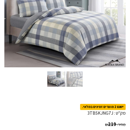
ישנם 2 מוצרים זמינים במלאי.
מק"ט :
3TBSKJNG7J
219
מחיר:
₪