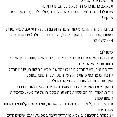
את המוצרים מהסניף,
אלא אם כן עודכן אחרת. (לא כולל שבתות וחגים)
שימו לב! בשל המצב הבטחוני המשלוחים עלולים להתעכב מעבר לימי
עסקים!
בסיום הרכישה הודעת אישור הזמנה וחשבונית תשלח אליכם למייל מידית
ראיתם מוצר שאהבתם ואין במלאי / רציתם כמות גדולה? צרו איתנו קשר
02-6731444
שימו לב:
אנו עושים מאמצים רבים להציג באתר תמונות המשקפות באופן המדויק
ביותר את צבעי המוצרים.
יחד עם זאת, בשל הבדלים בין צגי מחשב ומכשירים שונים, ייתכנו הבדלי
גוון בין המוצר כפי שהוא נראה על המסך לבין המוצר בפועל,
ואין באפשרותנו להתחייב להתאמה מוחלטת.
בנוסף, ייתכנו שינויים קלים בדפוסים ובגוונים בהתאם לגודל הנבחר.
מידות האורך והרוחב עשויות להשתנות בסטייה של עד כ-5% מהמידות
המפורסמות.
אנו מקפידים על מדידה מדויקת ככל האפשר, אולם סטיות קלות אינן מהוות
פגם בייצור.
יש לקחת בחשבון כי בשל אופי תהליך הייצור במפעל, ייתכנו שינויים קלים