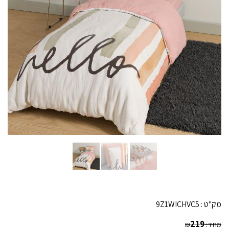
מק"ט :
9Z1WICHVC5
219
מחיר:
₪