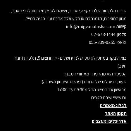
שירות הלקוחות שלנו מקצועי ואדיב, וישמח לספק תשובות לגבי האתר,
מגוון המוצרים, הזמנתכם או כל שאלה אחרת ע"י פנייה במייל.
קישור:
info@migvanalaska.com
טלפון: 02-673-1444
ווצאפ: 055-339-0255
בואו לבקר במחסן לוגיסטי שלנו: ירושלים - יד חרוצים 5, תלפיות (חניה
חינם)
הכניסה היא מהחניה - מאחורי המבנה
שעות הפעילות של החנות (בימי חג ושבתון משתנה):
מראשון עד חמישי החל מ09:30 עד 17:00
יום שישי ושבת סגורים
לבלוג מאמרים
תקנון האתר
אדריכלים ומעצבים