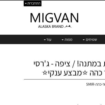
התחברות
שטיחים
מפות
עוד
 במתנה! / ציפה - ג'רסי
ר כהה ⭐מבצע ענקי⭐
כהה-SMIR