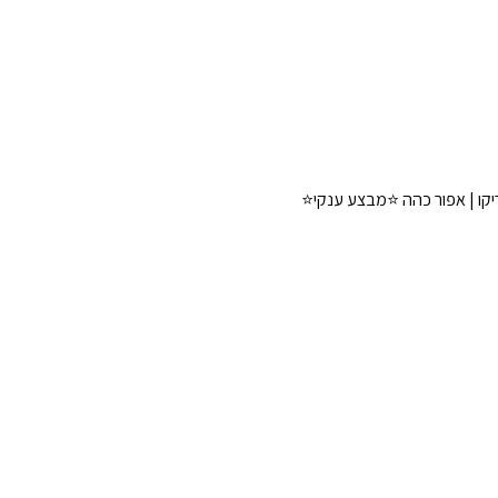
טריקו | אפור כהה ⭐מבצע ענקי⭐