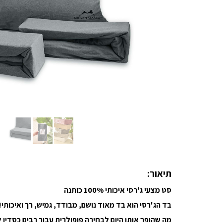
תיאור:
סט מצעי ג'רסי איכותי 100% כותנה
בד הג'רסי הוא בד מאוד נושם, מבודד, גמיש, רך ואיכותי!
מה שהופך אותו היום לבחירה פופולרית עבור רבים כסדין ל