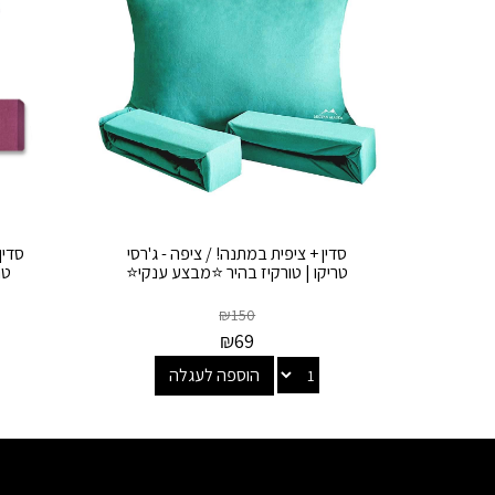
סדין + ציפית במתנה! / ציפה - ג'רסי
סדין
טריקו | טורקיז בהיר ⭐מבצע ענקי⭐
טר
₪
150
₪
69
הוספה לעגלה