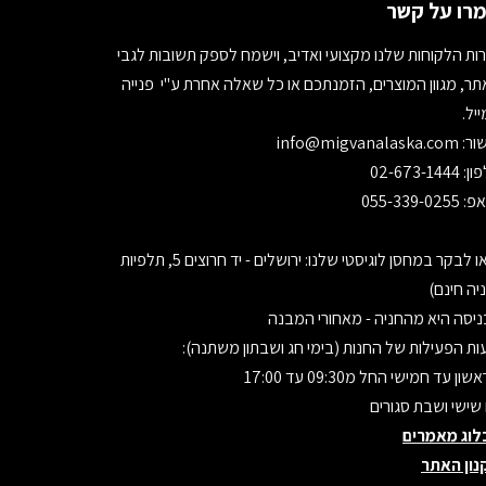
רו על קשר
ות הלקוחות שלנו מקצועי ואדיב, וישמח לספק תשובות לגבי
ר, מגוון המוצרים, הזמנתכם או כל שאלה אחרת ע"י פנייה
יל.
ור:
info@migvanalaska.com
02-673-1444
055-339-0255
בואו לבקר במחסן לוגיסטי שלנו: ירושלים - יד חרוצים 5, תלפיות
יה חינם)
יסה היא מהחניה - מאחורי המבנה
ת הפעילות של החנות (בימי חג ושבתון משתנה):
ון עד חמישי החל מ09:30 עד 17:00
 שישי ושבת סגורים
לוג מאמרים
נון האתר