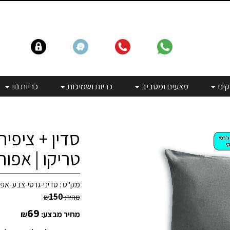
קים
מצעים ומסביב
כריות ושמיכות
כריות נוי
סדין + ציפית
טריקו | אפו
מק"ט :
סדיני-גרסי-צבע-אפור-
150
מחיר:
₪
69
מחיר מבצע:
₪