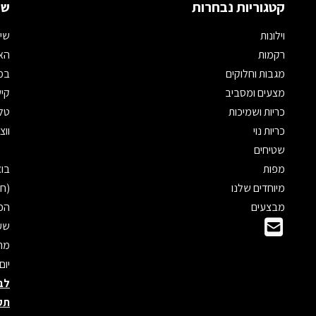
קטגוריות נבחרות
שמ
וילונות
שיר
רקמות
האת
מגבות וחלוקים
במי
מצעים ומסביב
קיש
כריות ושמיכות
טלפון: 
כריות נוי
ווצאפ: 
שטיחים
מפות
מיוחדים שלנו
(חנ
מבצעים
הכנ
שעו
מראש
יום
לב
תק