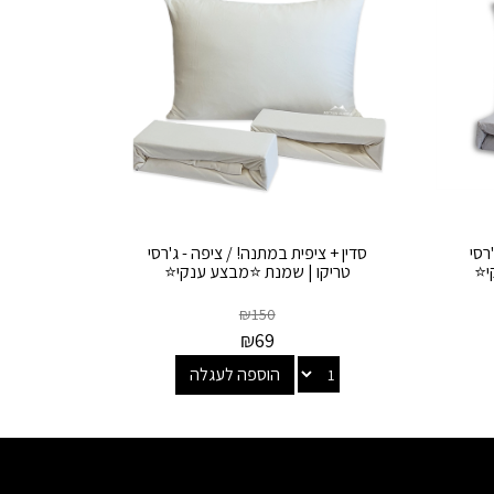
רסי
סדין + ציפית במתנה! / ציפה - ג'רסי
י⭐
טריקו | שמנת ⭐מבצע ענקי⭐
₪
150
₪
69
הוספה לעגלה