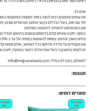
ראיתם מוצר שאהבתם ואין במלאי / רציתם כמות גדולה? צרו איתנו קשר 
שימו לב:
אנו עושים מאמצים רבים להציג באתר תמונות המשקפות באופן
יחד עם זאת, בשל הבדלים בין צגי מחשב ומכשירים שונים, ייתכ
ואין באפשרותנו להתחייב להתאמה מוחלטת.
בנוסף, ייתכנו שינויים קלים בדפוסים ובגוונים בהתאם לגודל הנ
מידות האורך והרוחב עשויות להשתנות בסטייה של עד כ-5% מהמידות המפורסמות.
אנו מקפידים על מדידה מדויקת ככל האפשר, אולם סטיות קלות א
יש לקחת בחשבון כי בשל אופי תהליך הייצור במפעל, ייתכנו שינ
לשאלות, כתבו לנו במייל: info@migvanalaska.com
תגובות:
מוצרים דומים: