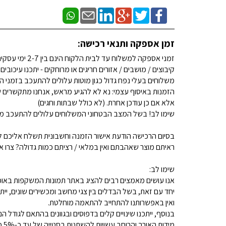
זמן אספקה ותנאי רכישה:
זמני אספקה למשלוח עד לבית הלקוח הינם בין 2-7 ימי עסקים. (לא כולל שבתות וחגים)
קיבוצים / מושבים / אזורים חריגים או מרוחקים - יתכנו עיכובים
משלוחים בעלי נפח גדול כגון מוטות עלולים להתעכב בזמני ה
הזמנות באיסוף עצמי: נא לא להגיע מראש, אנחנו מתקשרים ש
אלא אם כן עודכן אחרת. (לא כולל שבתות וחגים)
שימו לב! בשל המצב הבטחוני המשלוחים עלולים להתעכב מע
בסיום הרכישה הודעת אישור הזמנה וחשבונית תשלח אליכם למ
ראיתם מוצר שאהבתם ואין במלאי / רציתם כמות גדולה? צרו איתנו קשר 
שימו לב:
אנו עושים מאמצים רבים להציג באתר תמונות המשקפות באופן
יחד עם זאת, בשל הבדלים בין צגי מחשב ומכשירים שונים, ייתכ
ואין באפשרותנו להתחייב להתאמה מוחלטת.
בנוסף, ייתכנו שינויים קלים בדפוסים ובגוונים בהתאם לגודל הנ
מידות האורך והרוחב עשויות להשתנות בסטייה של עד כ-5% מהמידות המפורסמות.