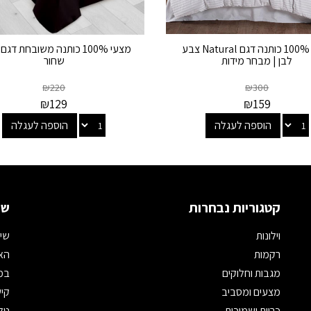
מצעי 100% כותנה דגם Natural צבע
מצעי 100% כותנה משובחת דגם 
לבן | מבחר מידות
שחור
₪
220
₪
300
₪
129
₪
159
הוספה לעגלה
הוספה לעגלה
קטגוריות נבחרות
שמ
וילונות
שיר
רקמות
האת
מגבות וחלוקים
במי
מצעים ומסביב
קיש
כריות ושמיכות
טלפון: 