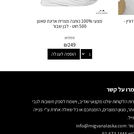
דורין -
מצעי 100% כותנה מצרית אריגת סאטן
500 חוט - לבן שבור
₪
950
₪
249
הוספה לעגלה
רו על קשר
ות הלקוחות שלנו מקצועי ואדיב, וישמח לספק תשובות לגבי
ר, מגוון המוצרים, הזמנתכם או כל שאלה אחרת ע"י פנייה
יל.
ור:
info@migvanalaska.com
02-673-1444