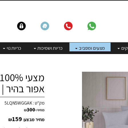
קים
מצעים ומסביב
כריות ושמיכות
כריות נוי
אפור בהיר |
מק"ט :
5LQN5WGGAK
300
מחיר:
₪
159
מחיר מבצע:
₪