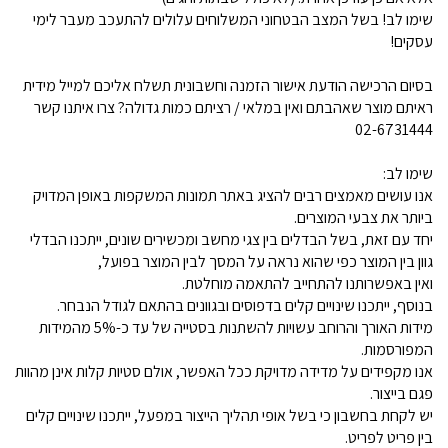
שימו לב! בשל המצב הבטחוני המשלוחים עלולים להתעכב מעבר לימי
עסקים!
בסיום הרכישה הודעת אישור הזמנה וחשבונית תשלח אליכם למייל מידית
ראיתם מוצר שאהבתם ואין במלאי / רציתם כמות גדולה? צרו איתנו קשר
02-6731444
שימו לב:
אנו עושים מאמצים רבים להציג באתר תמונות המשקפות באופן המדויק
ביותר את צבעי המוצרים.
יחד עם זאת, בשל הבדלים בין צגי מחשב ומכשירים שונים, ייתכנו הבדלי
גוון בין המוצר כפי שהוא נראה על המסך לבין המוצר בפועל,
ואין באפשרותנו להתחייב להתאמה מוחלטת.
בנוסף, ייתכנו שינויים קלים בדפוסים ובגוונים בהתאם לגודל הנבחר.
מידות האורך והרוחב עשויות להשתנות בסטייה של עד כ-5% מהמידות
המפורסמות.
אנו מקפידים על מדידה מדויקת ככל האפשר, אולם סטיות קלות אינן מהוות
פגם בייצור.
יש לקחת בחשבון כי בשל אופי תהליך הייצור במפעל, ייתכנו שינויים קלים
בין פריט לפריט.