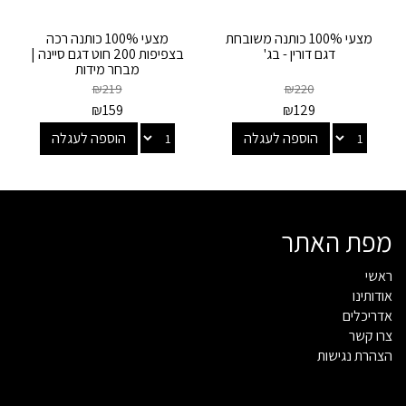
מצעי 100% כותנה משובחת
מצעי 100% כותנה רכה
דגם דורין - בג'
בצפיפות 200 חוט דגם סיינה |
מבחר מידות
₪
219
₪
220
₪
159
₪
129
הוספה לעגלה
הוספה לעגלה
מפת האתר
ראשי
אודותינו
אדריכלים
צרו קשר
הצהרת נגישות