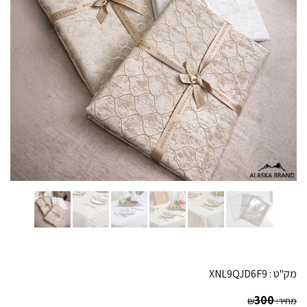
מק"ט :
XNL9QJD6F9
300
מחיר:
₪