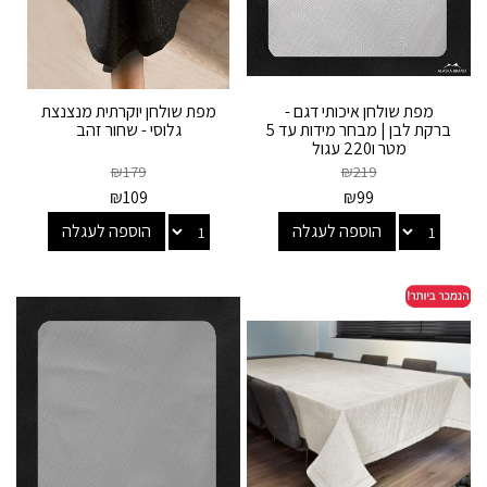
מפת שולחן איכותי דגם -
מפת שולחן יוקרתית מנצנצת
ברקת לבן | מבחר מידות עד 5
גלוסי - שחור זהב
מטר ו220 עגול
₪
179
₪
219
₪
109
₪
99
הוספה לעגלה
הוספה לעגלה