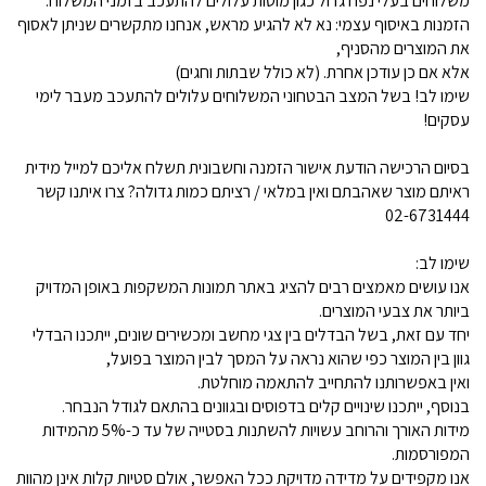
משלוחים בעלי נפח גדול כגון מוטות עלולים להתעכב בזמני המשלוח.
הזמנות באיסוף עצמי: נא לא להגיע מראש, אנחנו מתקשרים שניתן לאסוף
את המוצרים מהסניף,
אלא אם כן עודכן אחרת. (לא כולל שבתות וחגים)
שימו לב! בשל המצב הבטחוני המשלוחים עלולים להתעכב מעבר לימי
עסקים!
בסיום הרכישה הודעת אישור הזמנה וחשבונית תשלח אליכם למייל מידית
ראיתם מוצר שאהבתם ואין במלאי / רציתם כמות גדולה? צרו איתנו קשר
02-6731444
שימו לב:
אנו עושים מאמצים רבים להציג באתר תמונות המשקפות באופן המדויק
ביותר את צבעי המוצרים.
יחד עם זאת, בשל הבדלים בין צגי מחשב ומכשירים שונים, ייתכנו הבדלי
גוון בין המוצר כפי שהוא נראה על המסך לבין המוצר בפועל,
ואין באפשרותנו להתחייב להתאמה מוחלטת.
בנוסף, ייתכנו שינויים קלים בדפוסים ובגוונים בהתאם לגודל הנבחר.
מידות האורך והרוחב עשויות להשתנות בסטייה של עד כ-5% מהמידות
המפורסמות.
אנו מקפידים על מדידה מדויקת ככל האפשר, אולם סטיות קלות אינן מהוות