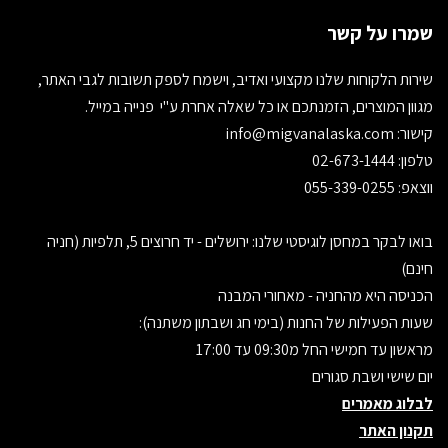
שמרו על קשר
שירות הלקוחות שלנו מקצועי ואדיב, וישמח לספק תשובות לגבי האתר,
מגוון המוצרים, הזמנתכם או כל שאלה אחרת ע"י פנייה במייל.
קישור:
info@migvanalaska.com
טלפון: 02-673-1444
ווצאפ: 055-339-0255
בואו לבקר במחסן לוגיסטי שלנו: ירושלים - יד חרוצים 5, תלפיות (חניה
חינם)
הכניסה היא מהחניה - מאחורי המבנה
שעות הפעילות של החנות (בימי חג ושבתון משתנה):
מראשון עד חמישי החל מ09:30 עד 17:00
יום שישי ושבת סגורים
לבלוג מאמרים
תקנון האתר