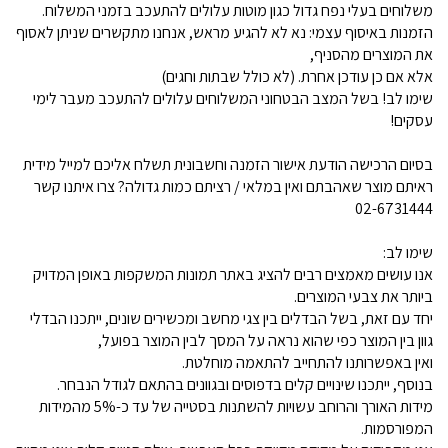
משלוחים בעלי נפח גדול כגון מוטות עלולים להתעכב בזמני המשלוח.
הזמנות באיסוף עצמי: נא לא להגיע מראש, אנחנו מתקשרים שניתן לאסוף
את המוצרים מהסניף,
אלא אם כן עודכן אחרת. (לא כולל שבתות וחגים)
שימו לב! בשל המצב הבטחוני המשלוחים עלולים להתעכב מעבר לימי
עסקים!
בסיום הרכישה הודעת אישור הזמנה וחשבונית תשלח אליכם למייל מידית
ראיתם מוצר שאהבתם ואין במלאי / רציתם כמות גדולה? צרו איתנו קשר
02-6731444
שימו לב:
אנו עושים מאמצים רבים להציג באתר תמונות המשקפות באופן המדויק
ביותר את צבעי המוצרים.
יחד עם זאת, בשל הבדלים בין צגי מחשב ומכשירים שונים, ייתכנו הבדלי
גוון בין המוצר כפי שהוא נראה על המסך לבין המוצר בפועל,
ואין באפשרותנו להתחייב להתאמה מוחלטת.
בנוסף, ייתכנו שינויים קלים בדפוסים ובגוונים בהתאם לגודל הנבחר.
מידות האורך והרוחב עשויות להשתנות בסטייה של עד כ-5% מהמידות
המפורסמות.