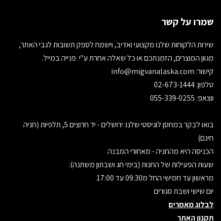
שמרו על קשר
שירות הלקוחות שלנו מקצועי ואדיב, וישמח לספק תשובות לגבי האתר,
מגוון המוצרים, הזמנתכם או כל שאלה אחרת ע"י פנייה במייל.
קישור:
info@migvanalaska.com
טלפון: 02-673-1444
ווצאפ: 055-339-0255
בואו לבקר במחסן לוגיסטי שלנו: ירושלים - יד חרוצים 5, תלפיות (חניה
חינם)
הכניסה היא מהחניה - מאחורי המבנה
שעות הפעילות של החנות (בימי חג ושבתון משתנה):
מראשון עד חמישי החל מ09:30 עד 17:00
יום שישי ושבת סגורים
לבלוג מאמרים
תקנון האתר