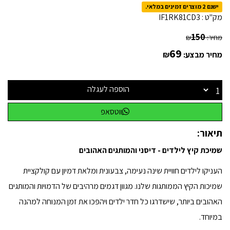
ישנם 2 מוצרים זמינים במלאי.
מק"ט :
IF1RK81CD3
150
מחיר:
₪
69
מחיר מבצע:
₪
הוספה לעגלה
ווטסאפ
תיאור:
שמיכת קיץ לילדים - דיסני והמותגים האהובים
העניקו לילדים חוויית שינה נעימה, צבעונית ומלאת דמיון עם קולקציית
שמיכות הקיץ הממותגות שלנו. מגוון דגמים מרהיבים של הדמויות והמותגים
האהובים ביותר, שישדרגו כל חדר ילדים ויהפכו את זמן המנוחה למהנה
במיוחד.