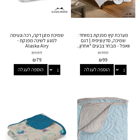
מערכת קיץ מפנקת במיוחד:
שמיכת מזגן דקה, רכה ונעימה
שמיכה, סדין וציפית | דגם
למגע לשינה מפנקת -
וואפל - מבחר צבעים *אחרון...
Alaska Airy
₪
169
₪
300
₪
79
₪
99
הוספה לעגלה
הוספה לעגלה