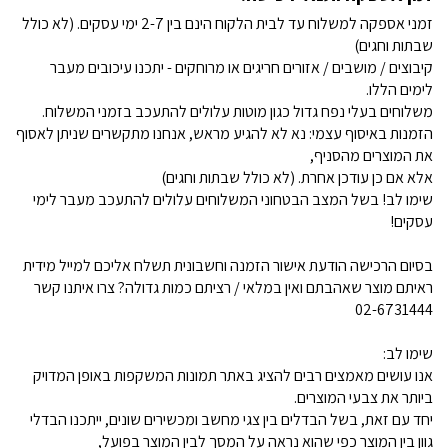
זמני אספקה למשלוח עד לבית הלקוח הינם בין 2-7 ימי עסקים. (לא כולל
שבתות וחגים)
קיבוצים / מושבים / אזורים חריגים או מרוחקים - יתכנו עיכובים מעבר
לימים הללו.
משלוחים בעלי נפח גדול כגון מוטות עלולים להתעכב בזמני המשלוח.
הזמנות באיסוף עצמי: נא לא להגיע מראש, אנחנו מתקשרים שניתן לאסוף
את המוצרים מהסניף,
אלא אם כן עודכן אחרת. (לא כולל שבתות וחגים)
שימו לב! בשל המצב הבטחוני המשלוחים עלולים להתעכב מעבר לימי
עסקים!
בסיום הרכישה הודעת אישור הזמנה וחשבונית תשלח אליכם למייל מידית
ראיתם מוצר שאהבתם ואין במלאי / רציתם כמות גדולה? צרו איתנו קשר
02-6731444
שימו לב:
אנו עושים מאמצים רבים להציג באתר תמונות המשקפות באופן המדויק
ביותר את צבעי המוצרים.
יחד עם זאת, בשל הבדלים בין צגי מחשב ומכשירים שונים, ייתכנו הבדלי
גוון בין המוצר כפי שהוא נראה על המסך לבין המוצר בפועל,