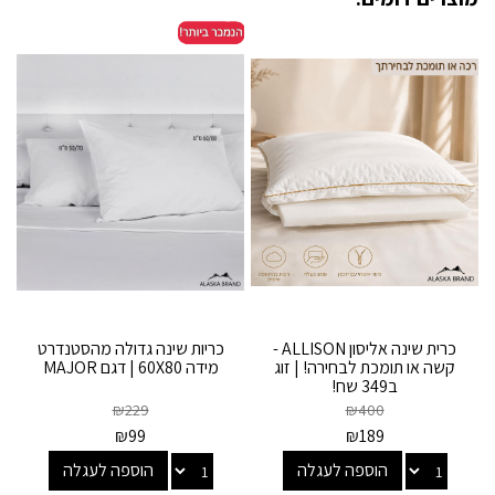
כרית שינה אליסון ALLISON -
כריות שינה גדולה מהסטנדרט
קשה או תומכת לבחירה! | זוג
מידה 60X80 | דגם MAJOR
ב349 שח!
₪
229
₪
400
₪
99
₪
189
הוספה לעגלה
הוספה לעגלה