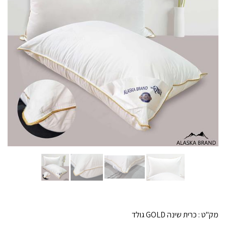
מק"ט :
כרית שינה GOLD גולד