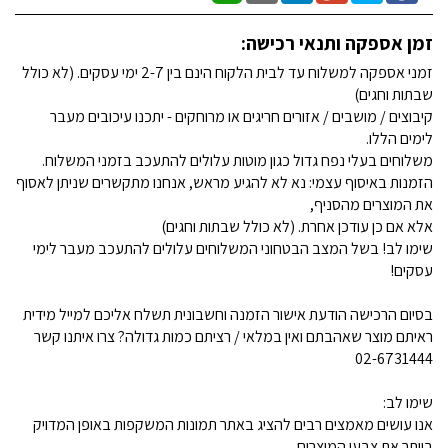
זמן אספקה ותנאי רכישה:
זמני אספקה למשלוח עד לבית הלקוח הינם בין 2-7 ימי עסקים. (לא כולל
שבתות וחגים)
קיבוצים / מושבים / אזורים חריגים או מרוחקים - יתכנו עיכובים מעבר
לימים הללו.
משלוחים בעלי נפח גדול כגון מוטות עלולים להתעכב בזמני המשלוח.
הזמנות באיסוף עצמי: נא לא להגיע מראש, אנחנו מתקשרים שניתן לאסוף
את המוצרים מהסניף,
אלא אם כן עודכן אחרת. (לא כולל שבתות וחגים)
שימו לב! בשל המצב הבטחוני המשלוחים עלולים להתעכב מעבר לימי
עסקים!
בסיום הרכישה הודעת אישור הזמנה וחשבונית תשלח אליכם למייל מידית
ראיתם מוצר שאהבתם ואין במלאי / רציתם כמות גדולה? צרו איתנו קשר
02-6731444
שימו לב:
אנו עושים מאמצים רבים להציג באתר תמונות המשקפות באופן המדויק
ביותר את צבעי המוצרים.