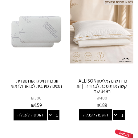
כרית שינה אליסון ALLISON -
זוג כרית ויסקו אורתופדית -
קשה או תומכת לבחירה! | זוג
תמיכה מירבית לצוואר ולראש
ב349 שח!
₪
300
₪
400
₪
159
₪
189
הוספה לעגלה
הוספה לעגלה