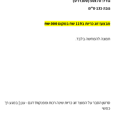
גודל: 50x70 (סטנדרט)
גובה כ13 ס"מ
מבצע! זוג כריות ב119 שח במקום
300 שח
תמונה להמחשה בלבד.
סרטון הסבר על המוצר זוג כריות שינה רכות ומפנקות! דגם - ענן | במגע רך
כמשי