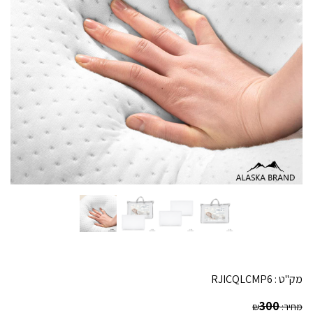
מק"ט :
RJICQLCMP6
300
מחיר:
₪