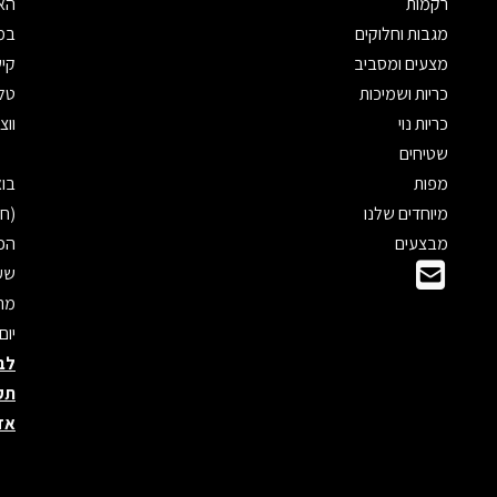
רקמות
האת
מגבות וחלוקים
במי
מצעים ומסביב
קיש
כריות ושמיכות
טלפון: 
כריות נוי
ווצאפ: 
שטיחים
מפות
מיוחדים שלנו
(חנ
מבצעים
הכנ
שעו
מראש
יום
לב
תק
אד