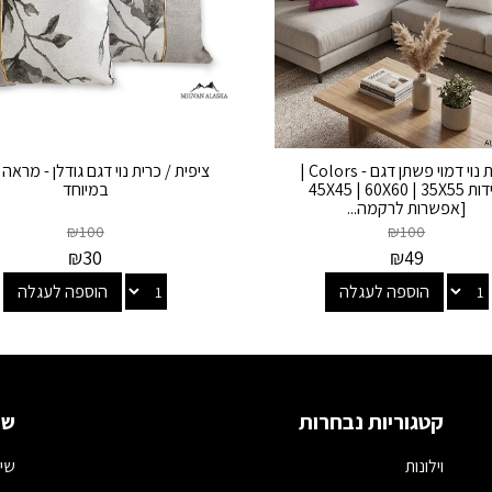
כרית נוי דמוי פשתן דגם - Colors |
ציפית / כרית נוי דגם גודלן - מראה 
מידות 45X45 | 60X60 | 35X55
במיוחד
[אפשרות לרקמה...
₪
100
₪
100
₪
30
₪
49
הוספה לעגלה
הוספה לעגלה
קטגוריות נבחרות
שמ
וילונות
שיר