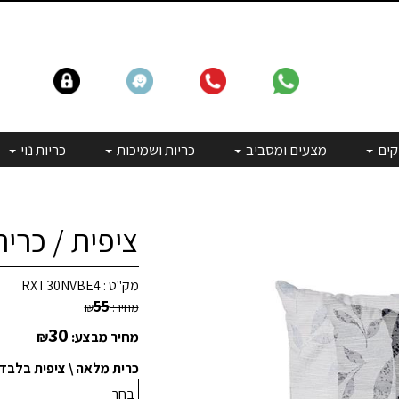
קים
מצעים ומסביב
כריות ושמיכות
כריות נוי
ציפית / כרית נוי |
מק"ט :
RXT30NVBE4
55
מחיר:
₪
30
מחיר מבצע:
₪
כרית מלאה \ ציפית בלבד