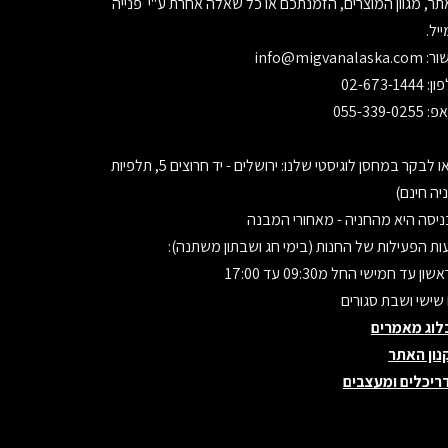
ר, מגוון המוצרים, הזמנתכם או כל שאלה אחרת ע"י פנייה
יל.
ור:
info@migvanalaska.com
02-673-1444
055-339-0255
בואו לבקר במחסן לוגיסטי שלנו: ירושלים - יד חרוצים 5, תלפיות
יה חינם)
יסה היא מהחניה - מאחורי המבנה
ת הפעילות של החנות (בימי חג ושבתון משתנה):
ון עד חמישי החל מ09:30 עד 17:00
 שישי ושבת סגורים
לוג מאמרים
נון האתר
ריכלים ומעצבים