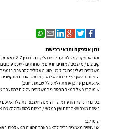
זמן אספקה ותנאי רכישה:
זמני אספקה למשלוח עד לבית הלקוח הינם בין 2-7 ימי עסקים. (לא כולל שבתות וחגים)
קיבוצים / מושבים / אזורים חריגים או מרוחקים - יתכנו עיכובים
משלוחים בעלי נפח גדול כגון מוטות עלולים להתעכב בזמני ה
הזמנות באיסוף עצמי: נא לא להגיע מראש, אנחנו מתקשרים ש
אלא אם כן עודכן אחרת. (לא כולל שבתות וחגים)
שימו לב! בשל המצב הבטחוני המשלוחים עלולים להתעכב מע
בסיום הרכישה הודעת אישור הזמנה וחשבונית תשלח אליכם למ
ראיתם מוצר שאהבתם ואין במלאי / רציתם כמות גדולה? צרו איתנו קשר 
שימו לב:
אנו עושים מאמצים רבים להציג באתר תמונות המשקפות באופן