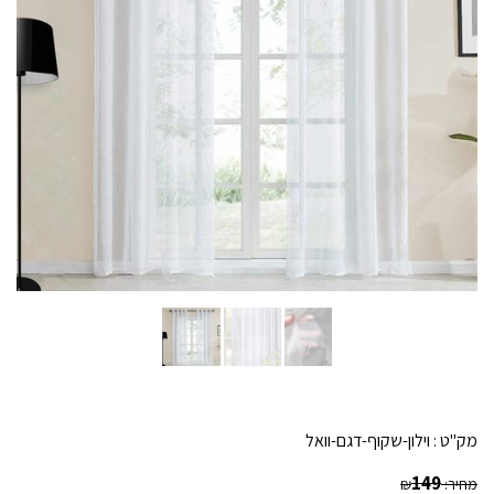
מק"ט :
וילון-שקוף-דגם-וואל
149
מחיר:
₪