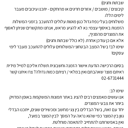
שבתות וחגים)
קיבוצים / מושבים / אזורים חריגים או מרוחקים - יתכנו עיכובים מעבר
לימים הללו.
משלוחים בעלי נפח גדול כגון מוטות עלולים להתעכב בזמני המשלוח.
הזמנות באיסוף עצמי: נא לא להגיע מראש, אנחנו מתקשרים שניתן לאסוף
את המוצרים מהסניף,
אלא אם כן עודכן אחרת. (לא כולל שבתות וחגים)
שימו לב! בשל המצב הבטחוני המשלוחים עלולים להתעכב מעבר לימי
עסקים!
בסיום הרכישה הודעת אישור הזמנה וחשבונית תשלח אליכם למייל מידית
ראיתם מוצר שאהבתם ואין במלאי / רציתם כמות גדולה? צרו איתנו קשר
02-6731444
שימו לב:
אנו עושים מאמצים רבים להציג באתר תמונות המשקפות באופן המדויק
ביותר את צבעי המוצרים.
יחד עם זאת, בשל הבדלים בין צגי מחשב ומכשירים שונים, ייתכנו הבדלי
גוון בין המוצר כפי שהוא נראה על המסך לבין המוצר בפועל,
ואין באפשרותנו להתחייב להתאמה מוחלטת.