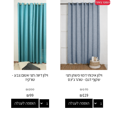
וילון איכותי דמוי פשתן חצי
וילון דיווה חצי אטום צבע -
שקוף דגם - טוהר ג'ינס
טורקיז
₪
200
₪
170
₪
99
₪
119
הוספה לעגלה
הוספה לעגלה