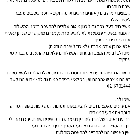
שבתות וחגים)
קיבוצים / מושבים / אזורים חריגים או מרוחקים - יתכנו עיכובים מעבר
לימים הללו.
משלוחים בעלי נפח גדול כגון מוטות עלולים להתעכב בזמני המשלוח.
הזמנות באיסוף עצמי: נא לא להגיע מראש, אנחנו מתקשרים שניתן לאסוף
את המוצרים מהסניף,
אלא אם כן עודכן אחרת. (לא כולל שבתות וחגים)
שימו לב! בשל המצב הבטחוני המשלוחים עלולים להתעכב מעבר לימי
עסקים!
בסיום הרכישה הודעת אישור הזמנה וחשבונית תשלח אליכם למייל מידית
ראיתם מוצר שאהבתם ואין במלאי / רציתם כמות גדולה? צרו איתנו קשר
02-6731444
שימו לב:
אנו עושים מאמצים רבים להציג באתר תמונות המשקפות באופן המדויק
ביותר את צבעי המוצרים.
יחד עם זאת, בשל הבדלים בין צגי מחשב ומכשירים שונים, ייתכנו הבדלי
גוון בין המוצר כפי שהוא נראה על המסך לבין המוצר בפועל,
ואין באפשרותנו להתחייב להתאמה מוחלטת.