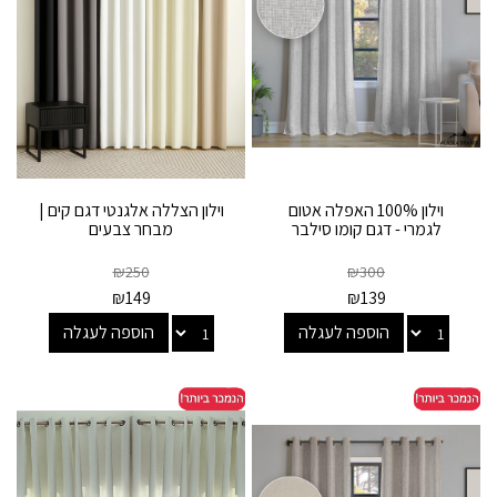
וילון 100% האפלה אטום
וילון הצללה אלגנטי דגם קים |
לגמרי - דגם קומו סילבר
מבחר צבעים
₪
250
₪
300
₪
149
₪
139
הוספה לעגלה
הוספה לעגלה