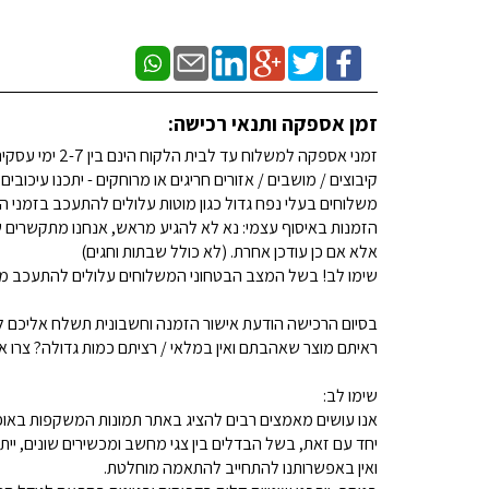
זמן אספקה ותנאי רכישה:
זמני אספקה למשלוח עד לבית הלקוח הינם בין 2-7 ימי עסקים. (לא כולל שבתות וחגים)
קיבוצים / מושבים / אזורים חריגים או מרוחקים - יתכנו עיכובים
משלוחים בעלי נפח גדול כגון מוטות עלולים להתעכב בזמני ה
הזמנות באיסוף עצמי: נא לא להגיע מראש, אנחנו מתקשרים ש
אלא אם כן עודכן אחרת. (לא כולל שבתות וחגים)
שימו לב! בשל המצב הבטחוני המשלוחים עלולים להתעכב מע
בסיום הרכישה הודעת אישור הזמנה וחשבונית תשלח אליכם למ
ראיתם מוצר שאהבתם ואין במלאי / רציתם כמות גדולה? צרו איתנו קשר 
שימו לב:
אנו עושים מאמצים רבים להציג באתר תמונות המשקפות באופן
יחד עם זאת, בשל הבדלים בין צגי מחשב ומכשירים שונים, ייתכ
ואין באפשרותנו להתחייב להתאמה מוחלטת.