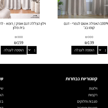
וילון 100% האפלה אטום לגמרי - דגם
וילון הצללה דגם אופק / רומא - ל
קומו בג'
בית מלון
₪
300
₪
300
₪
159
₪
139
הוספה לעגלה
הוספה לעגלה
קטגוריות נבחרות
שמ
וילונות
שיר
רקמות
האת
מגבות וחלוקים
במי
מצעים ומסביב
קיש