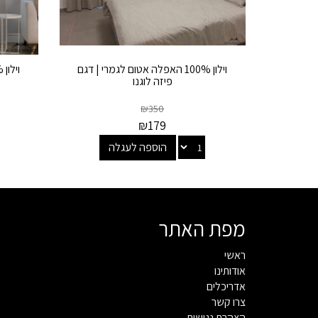
וילון 100% האפלה אטום לגמרי | דגם
פיזה לוגנו
₪
350
₪
179
הוספה לעגלה
מפת האתר
ראשי
אודותינו
אדריכלים
צרו קשר
הצהרת נגישות