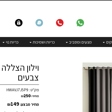
קים
מצעים ומסביב
כריות ושמיכות
כריות נוי
וילון הצללה 
צבעים
מק"ט :
HWAVJ7J5P9
250
מחיר:
₪
149
מחיר מבצע:
₪