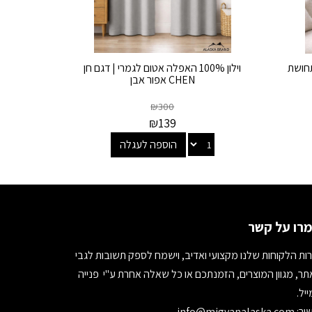
תחושת
וילון 100% האפלה אטום לגמרי | דגם חן
CHEN אפור אבן
₪
300
₪
139
הוספה לעגלה
רו על קשר
ות הלקוחות שלנו מקצועי ואדיב, וישמח לספק תשובות לגבי
ר, מגוון המוצרים, הזמנתכם או כל שאלה אחרת ע"י פנייה
יל.
ור:
info@migvanalaska.com