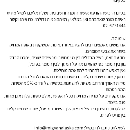
עסקים!
בסיום הרכישה הודעת אישור הזמנה וחשבונית תשלח אליכם למייל מידית
ראיתם מוצר שאהבתם ואין במלאי / רציתם כמות גדולה? צרו איתנו קשר
02-6731444
שימו לב:
אנו עושים מאמצים רבים להציג באתר תמונות המשקפות באופן המדויק
ביותר את צבעי המוצרים.
יחד עם זאת, בשל הבדלים בין צגי מחשב ומכשירים שונים, ייתכנו הבדלי
גוון בין המוצר כפי שהוא נראה על המסך לבין המוצר בפועל,
ואין באפשרותנו להתחייב להתאמה מוחלטת.
בנוסף, ייתכנו שינויים קלים בדפוסים ובגוונים בהתאם לגודל הנבחר.
מידות האורך והרוחב עשויות להשתנות בסטייה של עד כ-5% מהמידות
המפורסמות.
אנו מקפידים על מדידה מדויקת ככל האפשר, אולם סטיות קלות אינן מהוות
פגם בייצור.
יש לקחת בחשבון כי בשל אופי תהליך הייצור במפעל, ייתכנו שינויים קלים
בין פריט לפריט.
לשאלות, כתבו לנו במייל: info@migvanalaska.com