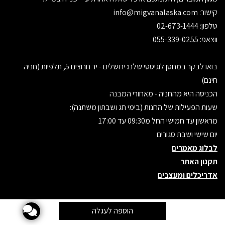
קישור:
info@migvanalaska.com
טלפון: 02-673-1444
ווצאפ: 055-339-0255
בואו לבקר במחסן לוגיסטי שלנו: ירושלים - יד חרוצים 5, תלפיות (חניה
חינם)
הכניסה היא מהחניה - מאחורי המבנה
שעות הפעילות של החנות (בימי חג ושבתון משתנה):
מראשון עד חמישי החל מ09:30 עד 17:00
יום שישי ושבת סגורים
לבלוג מאמרים
תקנון האתר
אדריכלים ומעצבים
אתר זה מופעל באמצעות
קידום פלוס
בניית אתרים