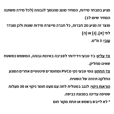
מגיע במבחר מידות, המחיר מוצג מהנמוך לגבוהה (לכל מידה משתנה
המחיר שימו לב)
מוצר זה מגיע מ2 חברות, כל חברה מייצרת מידות שונות ולכן מוגדר
לפי [א], [ג] או [ה]
עובי
: 3 מ"מ.
צד עליון
: בד טבעי וידידותי לסביבה באיכות גבוהה, המשמש כמשטח
שאינו מחליק.
צד תחתון
: גומי טבעי נקי מPVC ומחומרים סינטטיים אחרים המונע
החלקה תזוזה של השטיח.
הוראות ניקוי
: לנגב במטלית לחה עם מעט חומר ניקוי או 30 מעלות
שטיפה עדינה במכונת כביסה.
* לא לייבש בשמש או תחת מקור חום