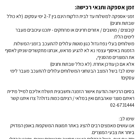
זמן אספקה ותנאי רכישה:
זמני אספקה למשלוח עד לבית הלקוח הינם בין 2-7 ימי עסקים. (לא כולל
שבתות וחגים)
קיבוצים / מושבים / אזורים חריגים או מרוחקים - יתכנו עיכובים מעבר
לימים הללו.
משלוחים בעלי נפח גדול כגון מוטות עלולים להתעכב בזמני המשלוח.
הזמנות באיסוף עצמי: נא לא להגיע מראש, אנחנו מתקשרים שניתן לאסוף
את המוצרים מהסניף,
אלא אם כן עודכן אחרת. (לא כולל שבתות וחגים)
שימו לב! בשל המצב הבטחוני המשלוחים עלולים להתעכב מעבר לימי
עסקים!
בסיום הרכישה הודעת אישור הזמנה וחשבונית תשלח אליכם למייל מידית
ראיתם מוצר שאהבתם ואין במלאי / רציתם כמות גדולה? צרו איתנו קשר
02-6731444
שימו לב:
אנו עושים מאמצים רבים להציג באתר תמונות המשקפות באופן המדויק
ביותר את צבעי המוצרים.