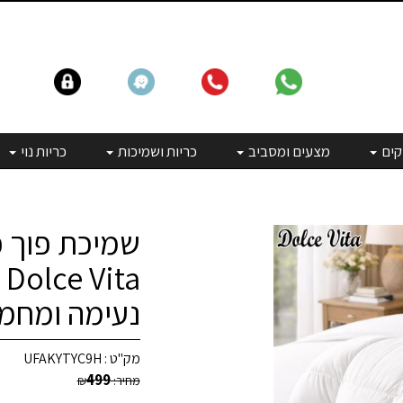
קים
מצעים ומסביב
כריות ושמיכות
כריות נוי
שמיכת פוך פר
a
נעימה ומחמ
מק"ט :
UFAKYTYC9H
499
מחיר:
₪