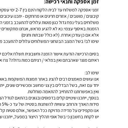
זמן אספקה ותנאי רכישה:
זמני אספקה למשלוח עד לבית הלקוח הינם בין 2-7 ימי עסקים. (לא כולל שבתות וחגים)
קיבוצים / מושבים / אזורים חריגים או מרוחקים - יתכנו עיכובים
משלוחים בעלי נפח גדול כגון מוטות עלולים להתעכב בזמני ה
הזמנות באיסוף עצמי: נא לא להגיע מראש, אנחנו מתקשרים ש
אלא אם כן עודכן אחרת. (לא כולל שבתות וחגים)
שימו לב! בשל המצב הבטחוני המשלוחים עלולים להתעכב מע
בסיום הרכישה הודעת אישור הזמנה וחשבונית תשלח אליכם למ
ראיתם מוצר שאהבתם ואין במלאי / רציתם כמות גדולה? צרו איתנו קשר 
שימו לב:
אנו עושים מאמצים רבים להציג באתר תמונות המשקפות באופן
יחד עם זאת, בשל הבדלים בין צגי מחשב ומכשירים שונים, ייתכ
ואין באפשרותנו להתחייב להתאמה מוחלטת.
בנוסף, ייתכנו שינויים קלים בדפוסים ובגוונים בהתאם לגודל הנ
מידות האורך והרוחב עשויות להשתנות בסטייה של עד כ-5% מהמידות המפורסמות.
אנו מקפידים על מדידה מדויקת ככל האפשר, אולם סטיות קלות א
יש לקחת בחשבון כי בשל אופי תהליך הייצור במפעל, ייתכנו שינ