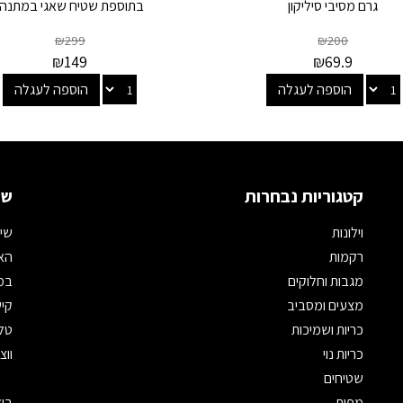
גרם מסיבי סיליקון
בתוספת שטיח שאגי במתנה!
₪
299
₪
200
₪
149
₪
69.9
הוספה לעגלה
הוספה לעגלה
קטגוריות נבחרות
שמ
וילונות
שיר
רקמות
האת
מגבות וחלוקים
במי
מצעים ומסביב
קיש
כריות ושמיכות
טלפון: 
כריות נוי
ווצאפ: 
שטיחים
מפות