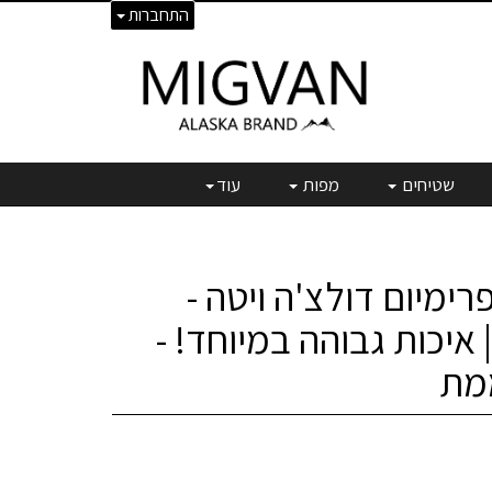
התחברות
שטיחים
מפות
עוד
ימיום דולצ'ה ויטה -
Dolce Vit | איכות גבוהה במיוחד! -
מת