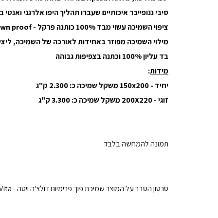
סיבי ננופייבר איכותיים שעברו תהליך היפו אלרגני ואנטי
ציפוי השמיכה עשוי מבד 100% כותנה פרקל - Down proof בגימור פספול יוקרתי.
מילוי השמיכה מפוזר באחידות לאורכה של השמיכה, ליציר
בד עליון 100% וכתנה בצפיפות גבוהה
מידות
:
יחיד - 150x200 משקל שמיכה כ: 2.300 ק"ג
זוגי - 200X220 משקל שמיכה כ: 3.300 ק"ג
תמונה להמחשה בלבד
סרטון הסבר על המוצר שמיכת פוך פרימיום דולצ'ה ויטה - Dolce Vita | איכות גבוהה במיוחד! - נעימה ומחממת