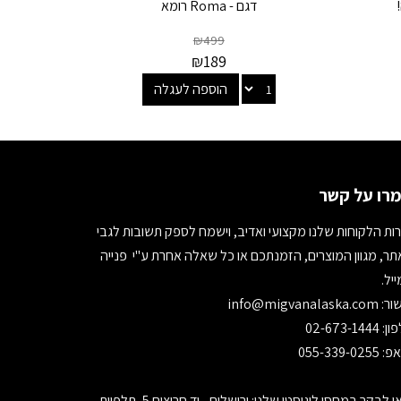
דגם - Roma רומא
₪
499
₪
189
הוספה לעגלה
רו על קשר
ות הלקוחות שלנו מקצועי ואדיב, וישמח לספק תשובות לגבי
ר, מגוון המוצרים, הזמנתכם או כל שאלה אחרת ע"י פנייה
יל.
ור:
info@migvanalaska.com
02-673-1444
055-339-0255
בואו לבקר במחסן לוגיסטי שלנו: ירושלים - יד חרוצים 5, תלפיות