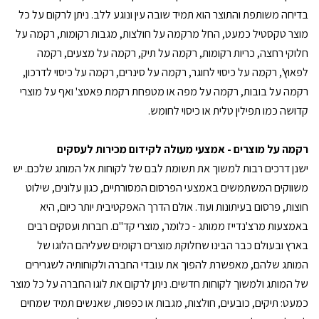
בדיחה משותפת והתוצר הוא תמיד שובה עין ונוגע ללב. ניתן לרקום על כל
מוצר טקסטיל כמעט, החל מרקמה על חולצות, מגבות רקומות, רקמה על
חלוקי רחצה, כריות רקומות, רקמה על תיק, רקמה על מצעים, רקמה
לפאוץ', רקמה על כיסוי לחוגר, רקמה על סינרים, רקמה על כיסוי לדרכון,
רקמה על בובות, רקמה על מפה או מטפחת רקמת פאטצ' ואף על מוצרי
קדושה כמו תפילין טלית או כיסוי לחומש.
רקמה על מוצרים - אמצעי מעולה לקידום מכירות לעסקים
ישנן דרכים רבות למשוך את תשומת לבם של לקוחות אל המותג שלכם. יש
משווקים המשתמשים באמצעי הפרסום המסורתיים, כגון עלונים, שילוט
חוצות, פרסום בעיתונות ועוד. אולם הדרך האפקטיבית יותר כיום, היא
באמצעות מרצ'נדייז ממותג - כלומר, מוצרי קד"ם. חברות ועסקים רבים
בארץ ובעולם כבר הבינו שחלוקת מוצרים רקומים שעליהם הלוגו של
המותג שלהם, מאפשרת להפוך את עובדי החברה ולקוחותיה לשגרירים
של המותג ולמשוך לקוחות חדשים. ניתן לרקום את לוגו החברה על כל מוצר
כמעט: תיקים, כובעים, חולצות, מגבות או כפפות, שאנשים תמיד שמחים