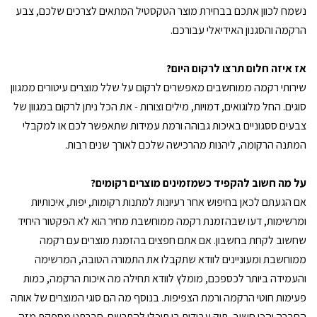
נשמח לכוון אתכם בבחירת מוצר הטקסטיל המתאים לצרכים שלכם, צבע
הרקמה והסגנון האידיאלי עבורכם.
אז איזה חלום תרצו לרקום היום?
שירותי רקמה ממוחשבים מאפשרים לרקום על שלל מוצרים עיטורים ממגוון
סוגים. החל מלוגואים, דמויות, מילים וצורות - את הכל ניתן לרקום במגוון של
צבעים ססגוניים באיכות גבוהה ורמת עמידות שתאפשר לכם או למקבלי
המתנה הרקומה, ליהנות מהרכישה שלכם לאורך שנים רבות.
על מה חשוב להקפיד כשמזמינים מוצרים רקומים?
אם הגעתם לכאן בחיפוש אחר רעיונות למתנות רקומות, יפות, איכותיות
ומרשימות, דעו שבהזמנת רקמה ממוחשבת מחיר הוא לא הפקטור היחיד
שחשוב לקחת בחשבון. אם אתם חפצים בהזמנת מוצרים עם רקמה
ממוחשבת ומעוניינים לוודא שתקבלו את התמורה הטובה, המרשימה
והעמידה ביותר לכספכם, מומלץ לוודא תחילה מה איכות הרקמה, כמות
פעימות חוטי הרקמה ורמת הצפיפות. בנוסף מה הם סוגי המוצרים של אותה
החברה והכי חשוב, תיק עבודות בו תוכלו להתרשם. חברתנו מספקת מזה