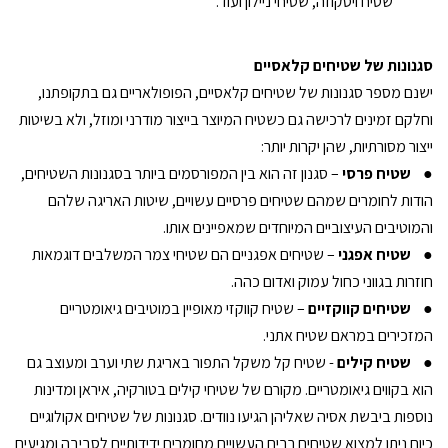
שטיח ויסקוזה, שטיחי ניילון ועוד.
סגנונות של שטיחים קלאסיים
ישנם מספר סגנונות של שטיחים קלאסיים, הפופולאריים גם בתקופתנו,
וחלקם זמינים לרכישה גם כשטיח המיוצר בייצור מודרני ומוזל, ולא בשיטות
ייצור מסורתיות, שהן יקרות יותר:
●
שטיח פרסי
– סגנון זה הוא בין המפורסמים ביותר בסגנונות השטיחים,
הודות לחומרים שמהם שטיחים פרסיים עשויים, שיטות האריגה שלהם
והמוטיבים העיצוביים המיוחדים שמאפיינים אותו.
●
שטיח אפגני
– שטיחים אפגניים הם שטיחי צמר המשלבים דוגמאות
חוזרות בגווני כחול עמוק ואדום כהה.
●
שטיחים קווקזיים
– שטיח קווקזי מאופיין במוטיבים גיאומטריים
המזכירים במראם שטיח אתני.
●
שטיח קילים
- שטיח קל משקל התפור באריגת שתי וערב ומעוצב גם
הוא בקווים גיאומטריים. מקורם של שטיחי קילים בטורקיה, איראן ומדינות
נוספות ביבשת אסיה שאליהן הגיעו נוודים. סגנונות של שטיחים אקולוגיים
כיום ניתן למצוא שטיחים רבים העשויים מחומרים ידידותיים לסביבה ומגיעים