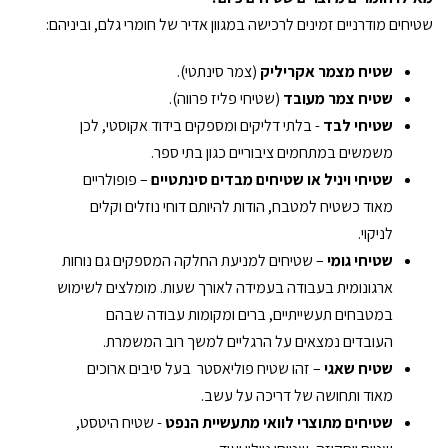
שטיחים מודרניים זמינים לרכישה במגוון אדיר של חומרי גלם, וביניהם:
שטיח מצמר אקריליק
(צמר סינתטי).
שטיח צמר מעובד
(שטיחי פליז פרווה).
שטיחי לבד
- בלתי דליקים ומספקים בידוד אקוסטי, לכן
משמשים במתחמים ציבוריים כגון בתי ספר.
שטיחי ויניל או שטיחים מבדים סינתטיים
– פופולריים
מאוד כשטיח למטבח, הודות להיותם דוחי נוזלים וקלים
לניקוי.
שטיחי גומי
– שטיחים למניעת החלקה המספקים גם נוחות
ארגונומית בעבודה בעמידה לאורך שעות. מומלצים לשימוש
במטבחים תעשייתיים, ברים ומקומות עבודה שבהם
העובדים נמצאים על הרגליים למשך רוב המשמרת.
שטיח שאגי
– זהו שטיח פוליאסטר בעל סיבים ארוכים
מאוד ותחושה של דריכה על עשב.
שטיחים מתוצרי לוואי מתעשיית הנפט
- שטיח היטסט,