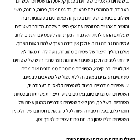
שטיחים קלאסיים: שטיחים בסגנון קלאסי, הם שטיחים העשויים
בעבודת יד מחומרי גלם טבעיים, כדוגמת צמר, פרווה, כותנה, משי
ושילובים ביניהם. שטיחים בסגנון זה מאופיינים בססגוניות רבה
ומוטיבים אתניים המזוהים עם ארץ הייצור שלהם. מדובר בשטיחים
שעלותם ההתחלתית היא גבוהה ואף נוטה לטפס עם השנים. לרוב
עמידותם גבוהה גם היא ולכן אין ירידה בערך שלהם בטווח הארוך.
אולם תהליך הייצור של שטיחים מסוג זה, נוטה להיות מאוד לא
ידידותי לסביבה ולכן בשנים האחרונות נוצר טרנד חדש של שטיחים
אקולוגיים וברי קימא, המיוצרים מחומרים ממוחזרים או חומרים
סינתטיים הנוצרים במעבדה ללא ניצול של משאבים טבעיים.
שטיחים מודרניים: בניגוד לשטיחים קלאסיים בעבודת יד,
השטיחים המיוצרים כיום, נארגים בשיטות ייצור תעשייתיות ובכמויות
מסחריות. בשל כך, ניתן לייצר שטיחים מודרניים ממגוון עצום של
חומרי גלם, בעלות סבירה ושווה לכל כיס. אולם חסרונם של חלק מן
השטיחים הללו טמון בהיותם פחות עמידים לאורך זמן.
מאילו חומרים מיוצרים שטיחים כיום?