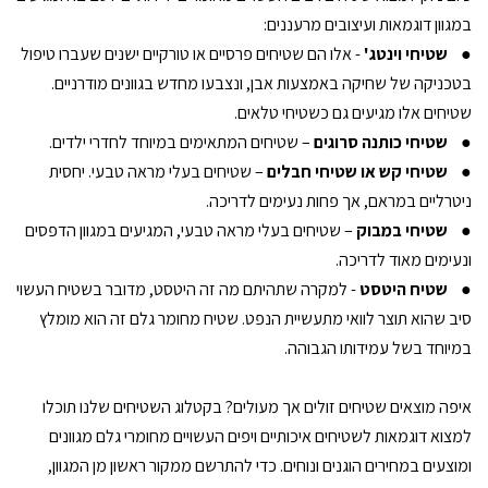
במגוון דוגמאות ועיצובים מרעננים:
●
שטיחי וינטג'
- אלו הם שטיחים פרסיים או טורקיים ישנים שעברו טיפול
בטכניקה של שחיקה באמצעות אבן, ונצבעו מחדש בגוונים מודרניים.
שטיחים אלו מגיעים גם כשטיחי טלאים.
●
שטיחי כותנה סרוגים
– שטיחים המתאימים במיוחד לחדרי ילדים.
●
שטיחי קש או שטיחי חבלים
– שטיחים בעלי מראה טבעי. יחסית
ניטרליים במראם, אך פחות נעימים לדריכה.
●
שטיחי במבוק
– שטיחים בעלי מראה טבעי, המגיעים במגוון הדפסים
ונעימים מאוד לדריכה.
●
שטיח היטסט
- למקרה שתהיתם מה זה היטסט, מדובר בשטיח העשוי
סיב שהוא תוצר לוואי מתעשיית הנפט. שטיח מחומר גלם זה הוא מומלץ
במיוחד בשל עמידותו הגבוהה.
איפה מוצאים שטיחים זולים אך מעולים? בקטלוג השטיחים שלנו תוכלו
למצוא דוגמאות לשטיחים איכותיים ויפים העשויים מחומרי גלם מגוונים
ומוצעים במחירים הוגנים ונוחים. כדי להתרשם ממקור ראשון מן המגוון,