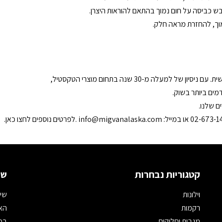
ייבש כביסה על חום נמוך בהתאם להוראות היצרן.
נמוך, להחזרת מראה חלק.
עלה מ-30 שנה בתחום מוצרי הטקסטיל,
מים ביותר בשוק.
ם שלנו.
info@migvanalaska.com
.לפרטים נוספים לחצו
כאן
.
קטגוריות נבחרות
שמ
וילונות
שיר
רקמות
האת
מגבות וחלוקים
במי