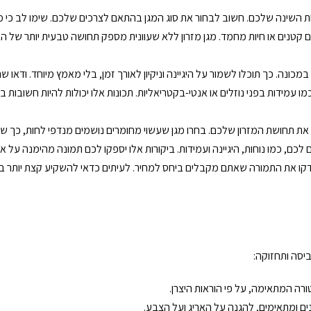
כות השינה שלכם. חשוב לבחור את סוג המגן בהתאם לצרכים שלכם. שימו לב כי מגן
ים קטנים או חיות מחמד. מגן מזרון ללא שעוונית מספק תחושה טבעית יותר של 
כונה. כך תוכלו לשמור על היגיינה וניקיון לאורך זמן, בלי מאמץ מיוחד. ודאו שהמ
מו עמידות בפני נוזלים או אנטי-בקטריאליות. תכונות אלו יכולות להיות חשובו
ה את תחושת המזרון שלכם. בחרו מגן שעשוי מחומרים נושמים מנדפי לחות, כך ש
כם, כמו נוחות, היגיינה ועמידות. ביקורות אלו יספקו לכם תמונה מהימנה על אי
 ובדקו את התמורה שאתם מקבלים ביחס למחיר. לעיתים כדאי להשקיע קצת יותר במ
ביסה ותחזוקה:
רה המתאימה, על פי הוראות היצרן.
ים ומתאימים, להגנה על האריג ועל הצבע.