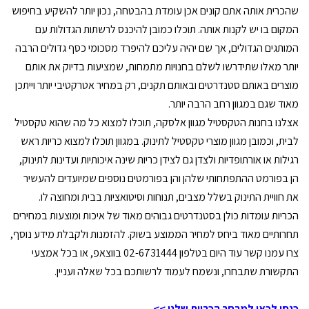
שהכרית אותה אתם קונים אכן עומדת בהבטחה, נכון יותר להשקיע בחיפוש
המקום בו יש לקנות אותה. תוכלו כמובן להיכנס לרשתות הגדולות עם
המותגים הגדולים, אך שם יהיה עליכם להיפרד מסכומי כסף גדולים הרבה
יותר מאלו שתידרשו לשלם בחנויות מתמחות, שמציעות בדיוק את אותם
מוצרים באותם סטנדרטים ובאותם תקנים, רק במחיר אטרקטיבי יותר וייתכן
מאוד שגם במגוון רחב הרבה יותר.
אצלנו בחנות הטקסטיל מגוון אלסקה, תוכלו למצוא כל מה שהוא טקסטיל
לבית, וכמובן מגוון מוצרי טקסטיל לתינוק. במגוון תוכלו למצוא כריות ראש
רגילות או אורתופדיות ולצדן גם לצידן כריות שינה איכותיות ועדינות לתינוק,
הן בפורמט ההתפתחותי שלהן והן בפורמטים נוספים שמיועדים להעשיר
את חוויית התינוק בשלל מצבים, תנוחות וסיטואציות בבית ומחוצה לו.
הכריות עומדות כולן
בסטנדרטים גבוהים מאוד
של איכות ומוצעות במחירים
תחרותיים מאוד ביחס למחיר הממוצע בשוק. להזמנות ולקבלת מידע נוסף,
צרו עמנו קשר עוד היום בטלפון 02-6731444 בווצאפ, או בכל אמצעי
התקשורת שתבחרו, ונשמח לעמוד לרשותכם בכל שאלה ועניין.
כנסו לכאן למבחר הכריות שלנו >>