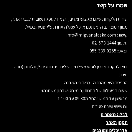
שמרו על קשר
שירות הלקוחות שלנו מקצועי ואדיב, וישמח לספק תשובות לגבי האתר,
מגוון המוצרים, הזמנתכם או כל שאלה אחרת ע"י פנייה במייל.
קישור:
info@migvanalaska.com
טלפון: 02-673-1444
ווצאפ: 055-339-0255
בואו לבקר במחסן לוגיסטי שלנו: ירושלים - יד חרוצים 5, תלפיות (חניה
חינם)
הכניסה היא מהחניה - מאחורי המבנה
שעות הפעילות של החנות (בימי חג ושבתון משתנה):
מראשון עד חמישי החל מ09:30 עד 17:00
יום שישי ושבת סגורים
לבלוג מאמרים
תקנון האתר
אדריכלים ומעצבים