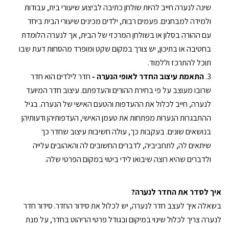
שינה לנערה חייב להיות שולחן כתיבה לביצוע שיעורי בית, עבודות
ולמידה למבחנים. פעמים רבות, ילדים מכינים שיעורי הבית ביחד
עם ההורה בסלון או בשולחן המרכזי של הבית, אך לנערה הלומדת
בחטיבה או בתיכון, יש צורך במקום שקט ומופרד מהסחות דעת שבו
תוכל להתרכז וללמוד.
התאמת עיצוב החדר לאופי הנערה -
חדר לילדים הוא חדר
שרובו מעוצב על פי בחירת ההורים והעדפתם. עיצוב חדר המיועד
לנערה, חייב לכלול את ההעדפות והטעם האישי של הנערה. בגיל
ההתבגרות הנערות מפתחות את טעמן האישי, העדפותיהן ודעותיהן
בנושאים שונים. בעקבות כך, עולה חשיבות עיצוב שחדר כך
שיתאים לה, לתחביביה, לדברים החשובים לה והאהובים עלייה
ולדברים שהיא רוצה שיבואו לידי ביטוי במקום הפרטי שלה.
איך לסדר את החדר לנערה?
בשאלה איך לעצב חדר לנערה, יש לכלול את סידור החדר. סידור חדר
לנערה צריך לכלול שינוי במיקום ובגודל פרטי הריהוט בחדר, על מנת