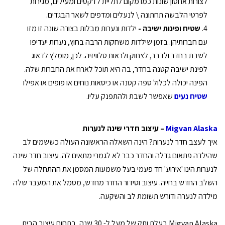
לצורות אחסון שונות כמו מקום לתליית לז'קטים ומעילים, מגירות
לפרטי הלבשה תחתונה \ לנעלים ומדפים לשאר הבגדים.
שטיח ופינות ישיבה -
ילדות ונערות מבלות בצורה שונה זו מזו
עם חברותיהן. בזמן שילדות משחקות הרבה בחוץ, נערות יעדיפו
לשבת בחדר ולדבר, לצחוק ולראות טלוויזיה. לכן, מומלץ לדאוג
לפינת ישיבה קטנה בחדר, בה היא תוכל לארח את החברות שלה.
הפינה יכולה לכלול ספה קטנה או כיסאות נוחים או פופים או אפילו
שטיח נעים
שאפשר לשבת ולהתפנק עליו.
Migvan Alaska
– עיצוב חדרי שינה לנערות
איך לעצב חדר לנערות? הינה השאלה הראשונה העולה כששמים לב
שהילדה פתאום גדלה והחדר כבר לא לגמרי מתאים לה. עיצוב חדר שינה
לנערות הינו 'אירוע' חד פעמי בעל משמעות המסמן את ההתחלה של
השלב החדש בחייה. עיצוב וסידור החדר מחדש, מסמל את המעבר שלה
מילדה לנערה ודורש תשומת לב והשקעה.
Migvan Alaska בעלת ותק של מעל ל- 30 שנה, בתחום עיצוב הבית.