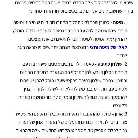
שיתאימו לצרכי הגיל והשלב החדש בחייה. ישנם כמה רהיטים ופרטים
בחדר שחשוב לשים אליהם לב, בעיצוב וסידור החדר מחדש:
מיטה -
כמובן שכחלק מתהליך ההתבגרות קיים שינוי פיזי ומיטת
היחיד שהתאימה לילדה עד כה כבר צפופה לנערה שגדלה. מומלץ
להחליף את המיטה למיטה וחצי ולהתאים גם את המצעים
לאלו של מיטה וחצי
בדוגמאות בוגרות יותר שיוסיפו מראה בוגר
לחדר.
שולחן כתיבה -
כאמור, ילדים רבים מכינים שיעורי בית עם
הוריהם בסלון או בשולחן המרכזי בבית. נערה בחטיבת הביניים
ובתיכון, צריכה שולחן כתיבה פרקטי שעליו תוכל להכין שיעורים
ולכתוב עבודות. המעבר משולחן לילדה לשולחן לנערה, צריך
להתמקד בעיקר בגודל השולחן ובמקום לחיבור מחשב (במידה
ורלוונטי).
ארון -
כחלק מההתבגרות הפיזית והתגבשות הטעם האישי, יש
צורך בהגדלת ארון הבגדים והנעליים של הנערה. ארון של נערה
צריך לכלול מספיק מקום לפריטי הלבוש החדשים שלה ולהתאים