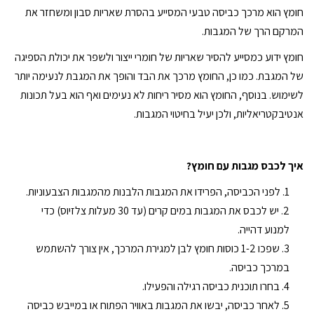
חומץ הוא מרכך כביסה טבעי המסייע בהסרת שאריות סבון ומשחזר את
המרקם הרך של המגבות.
חומץ ידוע כמסייע להסיר שאריות של חומרי ייצור ולשפר את יכולת הספיגה
של המגבת. כמו כן, החומץ מרכך את הבד והופך את המגבת לנעימה יותר
לשימוש. בנוסף, החומץ הוא מסיר ריחות לא נעימים ואף הוא בעל תכונות
אנטיבקטריאליות, ולכן יעיל בחיטוי המגבות.
איך לכבס מגבות עם חומץ?
לפני הכביסה, הפרידו את המגבות הלבנות מהמגבות הצבעוניות.
יש לכבס את המגבות במים קרים (עד 30 מעלות צלזיוס) כדי
למנוע דהייה.
שפכו 1-2 כוסות חומץ לבן למגירת המרכך, אין צורך להשתמש
במרכך כביסה.
בחרו תוכנית כביסה רגילה והפעילו.
לאחר כביסה, יבשו את המגבות באוויר הפתוח או במייבש כביסה