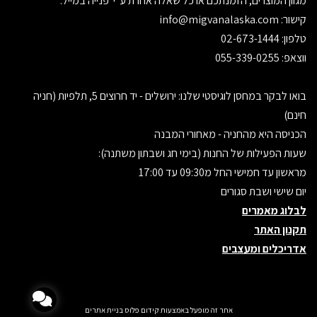
מגוון המוצרים, הזמנתכם או כל שאלה אחרת ע"י פנייה במייל.
קישור:
info@migvanalaska.com
טלפון: 02-673-1444
ווצאפ: 055-339-0255
בואו לבקר במחסן לוגיסטי שלנו: ירושלים - יד חרוצים 5, תלפיות (חניה
חינם)
הכניסה היא מהחניה - מאחורי המבנה
שעות הפעילות של החנות (בימי חג ושבתון משתנה):
מראשון עד חמישי החל מ09:30 עד 17:00
יום שישי ושבת סגורים
לבלוג מאמרים
תקנון האתר
אדריכלים ומעצבים
אתר זה מופעל באמצעות
קידום פלוס
בניית אתרים