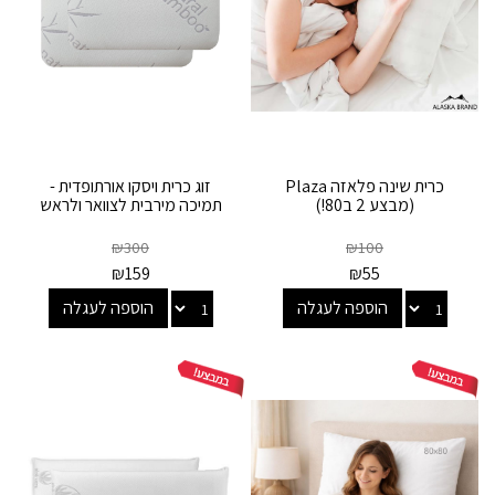
כרית שינה פלאזה Plaza
זוג כרית ויסקו אורתופדית -
(מבצע 2 ב80!)
תמיכה מירבית לצוואר ולראש
₪
300
₪
100
₪
159
₪
55
הוספה לעגלה
הוספה לעגלה