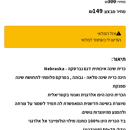
300
מחיר:
₪
149
מחיר מבצע:
₪
אזל המלאי
הודיעו לי כשחוזר למלאי
תיאור:
כרית שינה איכותית דגם נברסקה - Nebraska
הינה כרית שינה מלאה - גבוהה , במרקם פלומתי לתחושת שינה
מפנקת
הכרית הינה היפו אלרגנית ואנטי בקטריאלית
מיוצרת בשיטה חדשנית המאפשרת לה תמיד לשמור על צורתה
ולהמנע מהיווצרות גושים.
בד הכרית הינו 100% כותנה מילוי הולופייבר אל אלרגני
גודל: 50x70 (סטנדרט)