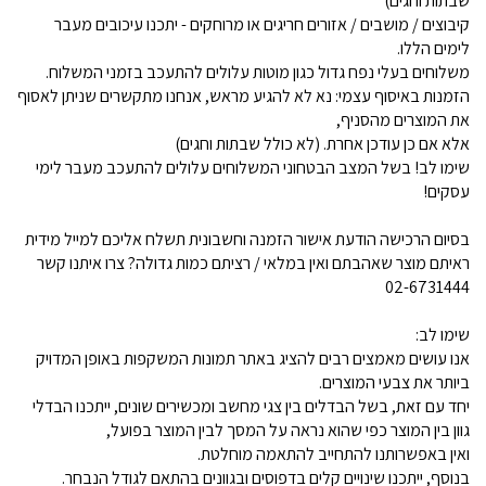
שבתות וחגים)
קיבוצים / מושבים / אזורים חריגים או מרוחקים - יתכנו עיכובים מעבר
לימים הללו.
משלוחים בעלי נפח גדול כגון מוטות עלולים להתעכב בזמני המשלוח.
הזמנות באיסוף עצמי: נא לא להגיע מראש, אנחנו מתקשרים שניתן לאסוף
את המוצרים מהסניף,
אלא אם כן עודכן אחרת. (לא כולל שבתות וחגים)
שימו לב! בשל המצב הבטחוני המשלוחים עלולים להתעכב מעבר לימי
עסקים!
בסיום הרכישה הודעת אישור הזמנה וחשבונית תשלח אליכם למייל מידית
ראיתם מוצר שאהבתם ואין במלאי / רציתם כמות גדולה? צרו איתנו קשר
02-6731444
שימו לב:
אנו עושים מאמצים רבים להציג באתר תמונות המשקפות באופן המדויק
ביותר את צבעי המוצרים.
יחד עם זאת, בשל הבדלים בין צגי מחשב ומכשירים שונים, ייתכנו הבדלי
גוון בין המוצר כפי שהוא נראה על המסך לבין המוצר בפועל,
ואין באפשרותנו להתחייב להתאמה מוחלטת.
בנוסף, ייתכנו שינויים קלים בדפוסים ובגוונים בהתאם לגודל הנבחר.