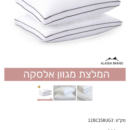
מק"ט :
12BC158UG3