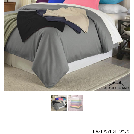
מק"ט :
TBV2HAS4R4