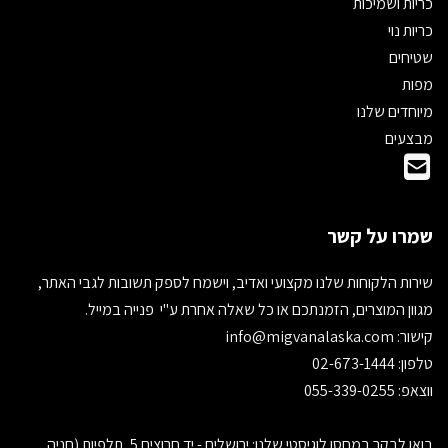
כריות ושמיכות
כריות נוי
שטיחים
מפות
מיוחדים שלנו
מבצעים
שמרו על קשר
שירות הלקוחות שלנו מקצועי ואדיב, וישמח לספק תשובות לגבי האתר,
מגוון המוצרים, הזמנתכם או כל שאלה אחרת ע"י פנייה במייל.
קישור:
info@migvanalaska.com
טלפון: 02-673-1444
ווצאפ: 055-339-0255
בואו לבקר במחסן לוגיסטי שלנו: ירושלים - יד חרוצים 5, תלפיות (חניה