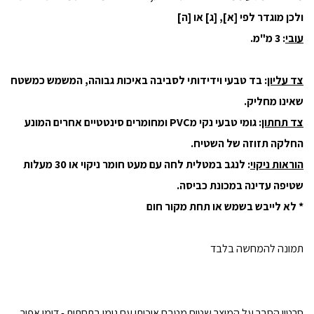
ולכן מוגדר לפי [א], [ג] או [ה]
עובי
: 3 מ"מ.
צד עליון
: בד טבעי וידידותי לסביבה באיכות גבוהה, המשמש כמשטח
שאינו מחליק.
צד תחתון
: גומי טבעי נקי מPVC ומחומרים סינטטיים אחרים המונע
החלקה תזוזה של השטיח.
הוראות ניקוי
: לנגב במטלית לחה עם מעט חומר ניקוי או 30 מעלות
שטיפה עדינה במכונת כביסה.
* לא לייבש בשמש או תחת מקור חום
תמונה להמחשה בלבד
סרטון הסבר על המוצר שטיח מטבח איכותי עם גומי בתחתית - דומו אפור