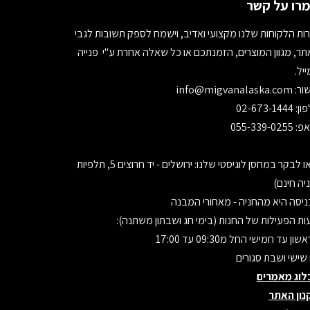
רו על קשר
ות הלקוחות שלנו מקצועי ואדיב, וישמח לספק תשובות לגבי
ר, מגוון המוצרים, הזמנתכם או כל שאלה אחרת ע"י פנייה
יל.
ור:
info@migvanalaska.com
02-673-1444
055-339-0255
בואו לבקר במחסן לוגיסטי שלנו: ירושלים - יד חרוצים 5, תלפיות
יה חינם)
יסה היא מהחניה - מאחורי המבנה
ת הפעילות של החנות (בימי חג ושבתון משתנה):
ון עד חמישי החל מ09:30 עד 17:00
 שישי ושבת סגורים
לוג מאמרים
נון האתר