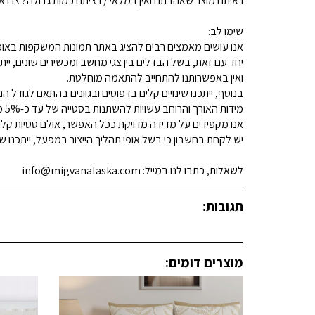
ראיתם מוצר שאהבתם ואין במלאי / רציתם כמות גדולה? צרו איתנו קשר 
שימו לב:
אנו עושים מאמצים רבים להציג באתר תמונות המשקפות באופן
יחד עם זאת, בשל הבדלים בין צגי מחשב ומכשירים שונים, ייתכ
ואין באפשרותנו להתחייב להתאמה מוחלטת.
בנוסף, ייתכנו שינויים קלים בדפוסים ובגוונים בהתאם לגודל הנ
מידות האורך והרוחב עשויות להשתנות בסטייה של עד כ-5% מהמידות המפורסמות.
אנו מקפידים על מדידה מדויקת ככל האפשר, אולם סטיות קלות א
יש לקחת בחשבון כי בשל אופי תהליך הייצור במפעל, ייתכנו שינ
לשאלות, כתבו לנו במייל: info@migvanalaska.com
תגובות:
מוצרים דומים: