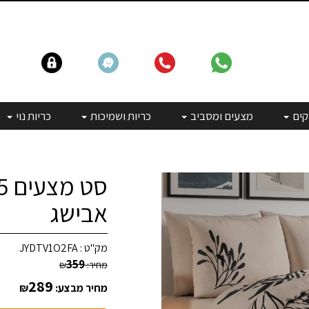
קים
מצעים ומסביב
כריות ושמיכות
כריות נוי
אבישג
מק"ט :
JYDTV1O2FA
359
מחיר:
₪
289
מחיר מבצע:
₪