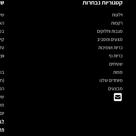
קטגוריות נבחרות
שמ
וילונות
שיר
רקמות
האת
מגבות וחלוקים
במי
מצעים ומסביב
קיש
כריות ושמיכות
טלפון: 
כריות נוי
ווצאפ: 
שטיחים
מפות
מיוחדים שלנו
(חנ
מבצעים
הכנ
שעו
מראש
יום
לב
תק