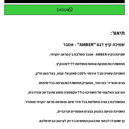
ווטסאפ
תיאור:
שמיכת קיץ דגם "AMBER" - אמבר
שמיכת הקיץ AMBER - אמבר משלבת בין מראה יוקרתי,
תחושת רכות מפנקת ונוחות מושלמת ללילות הקיץ.
השמיכה עשויה מבד איכותי 100% סאטן אל-קמט, בעל מגע חלק,
נ
עים ואוורירי במיוחד, המעניק תחושת רכות נעימה בכל שימוש.
העיצוב האלגנטי של השמיכה כולל טקסטורה משובצת עדינה ומודרנית,
המשתלבת בצורה מושלמת בכל חדר שינה ומוסיפה מראה יוקרתי ומסודר.
השמיכה מגיעה במגוון צבעים אופנתיים ועדכניים,
כך שתוכלו לבחור את הגוון המתאים בדיוק לעיצוב הבית שלכם.