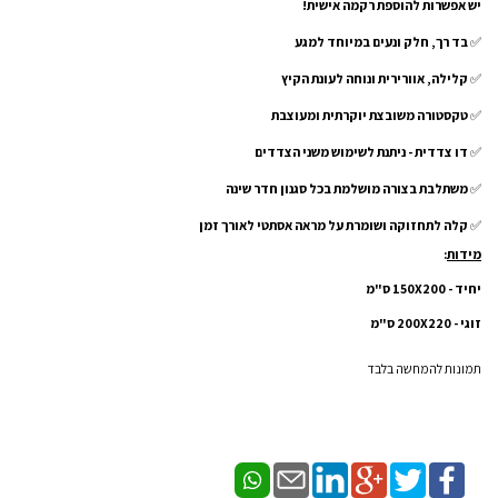
יש אפשרות להוספת רקמה אישית!
✅
בד רך, חלק ונעים במיוחד למגע
✅
קלילה, אוורירית ונוחה לעונת הקיץ
✅
טקסטורה משובצת יוקרתית ומעוצבת
✅
דו צדדית - ניתנת לשימוש משני הצדדים
✅
משתלבת בצורה מושלמת בכל סגנון חדר שינה
✅
קלה לתחזוקה ושומרת על מראה אסתטי לאורך זמן
מידות
:
יחיד - 150X200 ס"מ
זוגי - 200X220 ס"מ
תמונות להמחשה בלבד