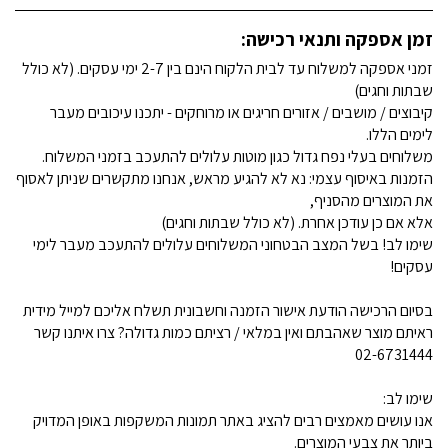
זמן אספקה ותנאי רכישה:
זמני אספקה למשלוח עד לבית הלקוח הינם בין 2-7 ימי עסקים. (לא כולל
שבתות וחגים)
קיבוצים / מושבים / אזורים חריגים או מרוחקים - יתכנו עיכובים מעבר
לימים הללו.
משלוחים בעלי נפח גדול כגון מוטות עלולים להתעכב בזמני המשלוח.
הזמנות באיסוף עצמי: נא לא להגיע מראש, אנחנו מתקשרים שניתן לאסוף
את המוצרים מהסניף,
אלא אם כן עודכן אחרת. (לא כולל שבתות וחגים)
שימו לב! בשל המצב הבטחוני המשלוחים עלולים להתעכב מעבר לימי
עסקים!
בסיום הרכישה הודעת אישור הזמנה וחשבונית תשלח אליכם למייל מידית
ראיתם מוצר שאהבתם ואין במלאי / רציתם כמות גדולה? צרו איתנו קשר
02-6731444
שימו לב:
אנו עושים מאמצים רבים להציג באתר תמונות המשקפות באופן המדויק
ביותר את צבעי המוצרים.