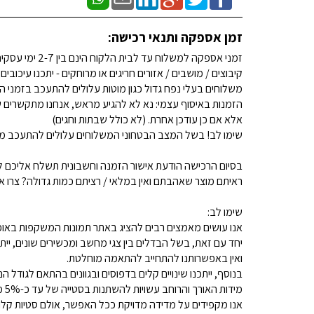
זמן אספקה ותנאי רכישה:
זמני אספקה למשלוח עד לבית הלקוח הינם בין 2-7 ימי עסקים. (לא כולל שבתות וחגים)
קיבוצים / מושבים / אזורים חריגים או מרוחקים - יתכנו עיכובים
משלוחים בעלי נפח גדול כגון מוטות עלולים להתעכב בזמני ה
הזמנות באיסוף עצמי: נא לא להגיע מראש, אנחנו מתקשרים ש
אלא אם כן עודכן אחרת. (לא כולל שבתות וחגים)
שימו לב! בשל המצב הבטחוני המשלוחים עלולים להתעכב מע
בסיום הרכישה הודעת אישור הזמנה וחשבונית תשלח אליכם למ
ראיתם מוצר שאהבתם ואין במלאי / רציתם כמות גדולה? צרו איתנו קשר 
שימו לב:
אנו עושים מאמצים רבים להציג באתר תמונות המשקפות באופן
יחד עם זאת, בשל הבדלים בין צגי מחשב ומכשירים שונים, ייתכ
ואין באפשרותנו להתחייב להתאמה מוחלטת.
בנוסף, ייתכנו שינויים קלים בדפוסים ובגוונים בהתאם לגודל הנ
מידות האורך והרוחב עשויות להשתנות בסטייה של עד כ-5% מהמידות המפורסמות.
אנו מקפידים על מדידה מדויקת ככל האפשר, אולם סטיות קלות א