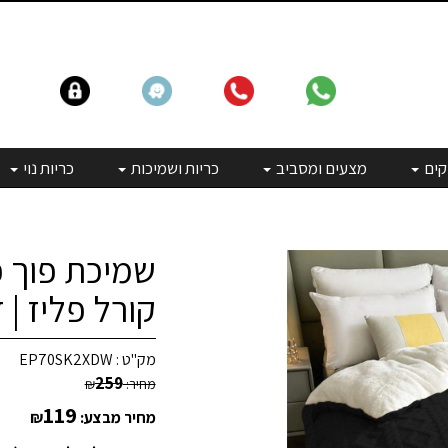
קים
מצעים ומסביב
כריות ושמיכות
כריות נוי
שמיכת פוך פ
קורל פליז | דגם lory
מק"ט :
EP70SK2XDW
259
מחיר:
₪
119
מחיר מבצע:
₪