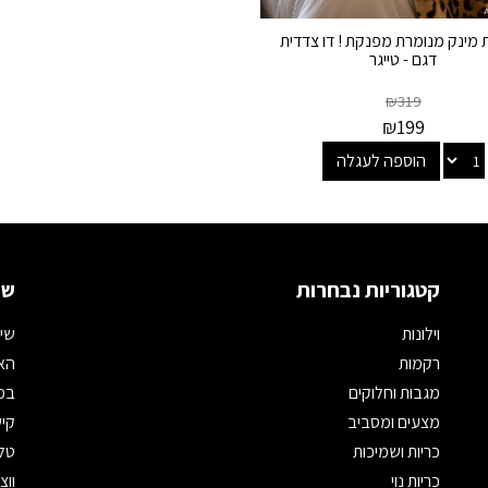
מינק מנומרת מפנקת ! דו צדדית
דגם - טייגר
₪
319
₪
199
הוספה לעגלה
קטגוריות נבחרות
שמ
וילונות
שיר
רקמות
האת
מגבות וחלוקים
במי
מצעים ומסביב
קיש
כריות ושמיכות
טלפון: 
כריות נוי
ווצאפ: 