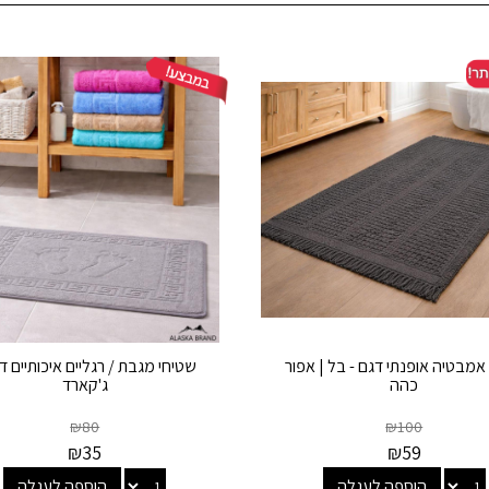
אמבטיה אופנתי דגם - בל | אפור
שטיחי מגבת / רגליים איכותיים ד
כהה
ג'קארד
₪
80
₪
100
₪
35
₪
59
הוספה לעגלה
הוספה לעגלה