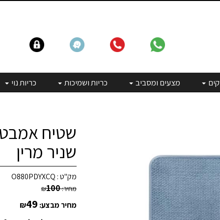
קים
מצעים ומסביב
כריות ושמיכות
כריות נוי
שטיח אמבטיה
שניר מרין
מק"ט :
O880PDYXCQ
100
מחיר:
₪
49
מחיר מבצע:
₪