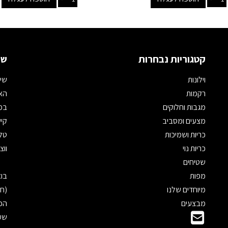
קטגוריות נבחרות
שמ
וילונות
שיר
רקמות
האת
מגבות וחלוקים
במי
מצעים ומסביב
קיש
כריות ושמיכות
טלפון: 
כריות נוי
ווצאפ: 
שטיחים
מפות
מיוחדים שלנו
(חנ
מבצעים
הכנ
שעו