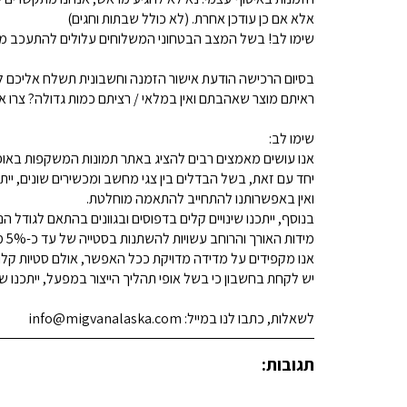
אלא אם כן עודכן אחרת. (לא כולל שבתות וחגים)
שימו לב! בשל המצב הבטחוני המשלוחים עלולים להתעכב מע
בסיום הרכישה הודעת אישור הזמנה וחשבונית תשלח אליכם למ
ראיתם מוצר שאהבתם ואין במלאי / רציתם כמות גדולה? צרו איתנו קשר 
שימו לב:
אנו עושים מאמצים רבים להציג באתר תמונות המשקפות באופן
יחד עם זאת, בשל הבדלים בין צגי מחשב ומכשירים שונים, ייתכ
ואין באפשרותנו להתחייב להתאמה מוחלטת.
בנוסף, ייתכנו שינויים קלים בדפוסים ובגוונים בהתאם לגודל הנ
מידות האורך והרוחב עשויות להשתנות בסטייה של עד כ-5% מהמידות המפורסמות.
אנו מקפידים על מדידה מדויקת ככל האפשר, אולם סטיות קלות א
יש לקחת בחשבון כי בשל אופי תהליך הייצור במפעל, ייתכנו שינ
לשאלות, כתבו לנו במייל: info@migvanalaska.com
תגובות: