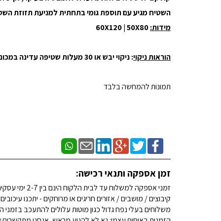
השטיח מגיע עם תוספת גומי בתחתית למניעת תזוזת השט
מידות:
60X120 | 50X80
הוראות ניקוי
: ניקוי יבש או 30 מעלות שטיפה עדינה במכונת כביסה.
תמונות להמחשה בלבד
זמן אספקה ותנאי רכישה:
זמני אספקה למשלוח עד לבית הלקוח הינם בין 2-7 ימי עסקים. (לא כולל שבתות וחגים)
קיבוצים / מושבים / אזורים חריגים או מרוחקים - יתכנו עיכובים
משלוחים בעלי נפח גדול כגון מוטות עלולים להתעכב בזמני ה
הזמנות באיסוף עצמי: נא לא להגיע מראש, אנחנו מתקשרים ש