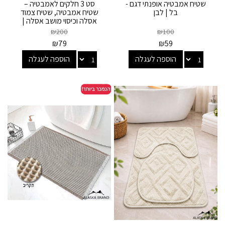
שטיח אמבטיה אופנתי דגם -
סט 3 חלקים לאמבטיה –
בל | לבן
שטיח אמבטיה, שטיח צמוד
אסלה וכיסוי מושב אסלה |
אואזיס Oasis...
₪
200
₪
100
₪
79
₪
59
הוספה לעגלה
הוספה לעגלה