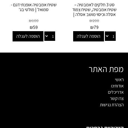
סט 3 חלקים לאמבטיה –
שטיח אמבטיה אופנתי דגם -
שטיח אמבטיה, שטיח צמוד
סמואל | מולטי בג'
אסלה וכיסוי מושב אסלה |
אואזיס Oasis...
₪
100
₪
200
₪
59
₪
79
הוספה לעגלה
הוספה לעגלה
מפת האתר
ראשי
אודותינו
אדריכלים
צרו קשר
הצהרת נגישות
קטגוריות נבחרות