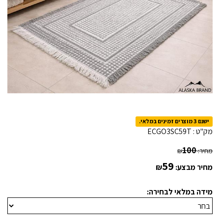
ישנם 3 מוצרים זמינים במלאי.
מק"ט :
ECGO3SC59T
100
מחיר:
₪
59
מחיר מבצע:
₪
מידה במלאי לבחירה: