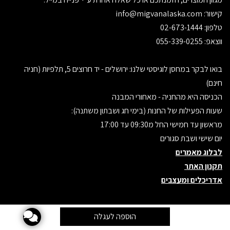
קישור:
info@migvanalaska.com
טלפון: 02-673-1444
ווצאפ: 055-339-0255
בואו לבקר במחסן לוגיסטי שלנו: ירושלים - יד חרוצים 5, תלפיות (חניה
חינם)
הכניסה היא מהחניה - מאחורי המבנה
שעות הפעילות של החנות (בימי חג ושבתון משתנה):
מראשון עד חמישי החל מ09:30 עד 17:00
יום שישי ושבת סגורים
לבלוג מאמרים
תקנון האתר
אדריכלים ומעצבים
אתר זה מופעל באמצעות
קידום פלוס
בניית אתרים