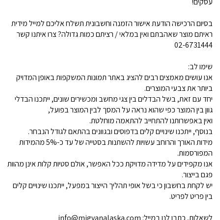
עסקים!
בסיום הרכישה הודעת אישור הזמנה וחשבונית תשלח אליכם למייל מידית
ראיתם מוצר שאהבתם ואין במלאי / רציתם כמות גדולה? צרו איתנו קשר
02-6731444
שימו לב:
אנו עושים מאמצים רבים להציג באתר תמונות המשקפות באופן המדויק
ביותר את צבעי המוצרים.
יחד עם זאת, בשל הבדלים בין צגי מחשב ומכשירים שונים, ייתכנו הבדלי
גוון בין המוצר כפי שהוא נראה על המסך לבין המוצר בפועל,
ואין באפשרותנו להתחייב להתאמה מוחלטת.
בנוסף, ייתכנו שינויים קלים בדפוסים ובגוונים בהתאם לגודל הנבחר.
מידות האורך והרוחב עשויות להשתנות בסטייה של עד כ-5% מהמידות
המפורסמות.
אנו מקפידים על מדידה מדויקת ככל האפשר, אולם סטיות קלות אינן מהוות
פגם בייצור.
יש לקחת בחשבון כי בשל אופי תהליך הייצור במפעל, ייתכנו שינויים קלים
בין פריט לפריט.
לשאלות, כתבו לנו במייל: info@migvanalaska.com