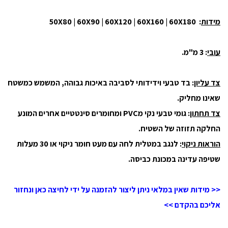
מידות
: 50X80 | 60X90 | 60X120 | 60X160 | 60X180
עובי
: 3 מ"מ.
צד עליון
: בד טבעי וידידותי לסביבה באיכות גבוהה, המשמש כמשטח
שאינו מחליק.
צד תחתון
: גומי טבעי נקי מPVC ומחומרים סינטטיים אחרים המונע
החלקה תזוזה של השטיח.
הוראות ניקוי
: לנגב במטלית לחה עם מעט חומר ניקוי או 30 מעלות
שטיפה עדינה במכונת כביסה.
<< מידות שאין במלאי ניתן ליצור להזמנה על ידי לחיצה כאן ונחזור
אליכם בהקדם >>