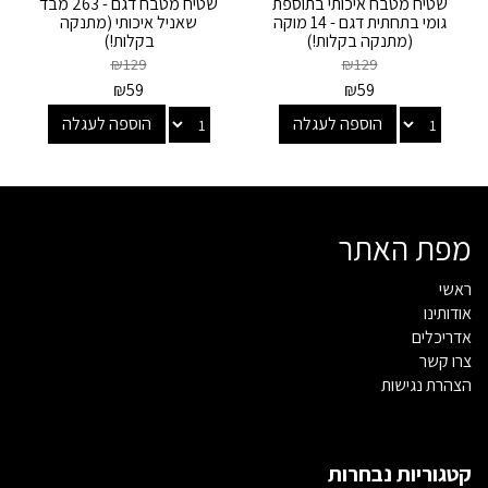
שטיח מטבח איכותי בתוספת
שטיח מטבח דגם - 263 מבד
גומי בתחתית דגם - 14 מוקה
שאניל איכותי (מתנקה
(מתנקה בקלות!)
בקלות!)
₪
129
₪
129
₪
59
₪
59
הוספה לעגלה
הוספה לעגלה
מפת האתר
ראשי
אודותינו
אדריכלים
צרו קשר
הצהרת נגישות
קטגוריות נבחרות